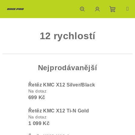
Přejít
na
obsah
Nákupn
Hledat
Přihlášení
12 rychlostí
košík
Nejprodávanější
Řetěz KMC X12 Silver/Black
Na dotaz
699 Kč
Řetěz KMC X12 Ti-N Gold
Na dotaz
1 099 Kč