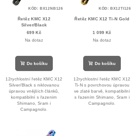
p
KÓD:
BX12NB126
KÓD:
BX12TI126
r
Řetěz KMC X12
Řetěz KMC X12 Ti-N Gold
o
Silver/Black
d
699 Kč
1 099 Kč
u
Na dotaz
Na dotaz
k
t
ů
Do košíku
Do košíku
12rychlostní řetěz KMC X12
12rychlostní řetěz KMC X12
Silver/Black s niklovanou
Ti-N s povrchovou úpravou
úpravou vnějších článků,
ve zlaté barvě, kompatibilní
kompatibilní s řazením
s řazením Shimano, Sram i
Shimano, Sram i
Campagnolo.
Campagnolo.