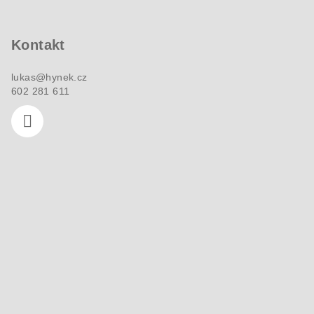
p
i
a
s
Kontakt
u
t
í
lukas
@
hynek.cz
602 281 611