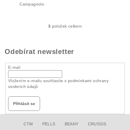
Campagnolo.
3
položek celkem
O
v
l
á
Odebírat newsletter
d
a
E-mail
c
í
Vložením e-mailu souhlasíte s
podmínkami ochrany
p
osobních údajů
r
v
k
Přihlásit se
y
v
Z
ý
CTM
PELLS
BEANY
CRUSSIS
á
p