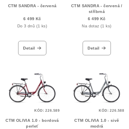
CTM SANDRA - červená
CTM SANDRA - červená /
o
stříbrná
d
6 499 Kč
6 499 Kč
u
Do 3 dnů
(1 ks)
Na dotaz
(1 ks)
k
t
ů
Detail
Detail
KÓD:
226.589
KÓD:
226.588
CTM OLIVIA 1.0 - bordová
CTM OLIVIA 1.0 - sivě
perleť
modrá