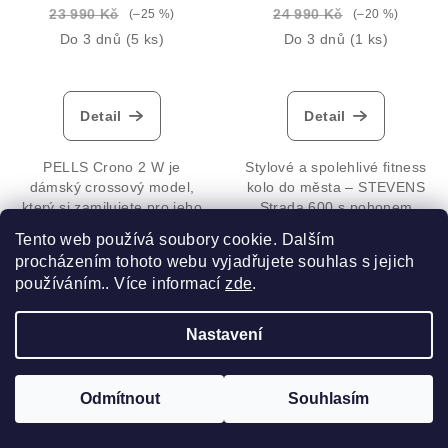
23 990 Kč
24 990 Kč
(–25 %)
(–20 %)
Do 3 dnů
(5 ks)
Do 3 dnů
(1 ks)
Detail
Detail
PELLS Crono 2 W je
Stylové a spolehlivé fitness
dámský crossový model,
kolo do města – STEVENS
který si zamilujete pro jeho
Strada 600 s pohonem
univerzálnost. Ve městě
Shimano Tiagra 2×10,
Tento web používá soubory cookie. Dalším
oceníte úchyty pro montáž
hydraulickými brzdami
procházením tohoto webu vyjadřujete souhlas s jejich
příslušenství – stojan, nosič,
Tektro a lehkou hliníkovou
používáním.. Více informací
zde
.
blatníky a na...
vidlicí je ideální volbou pro...
Nastavení
Odmítnout
Souhlasím