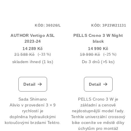
KÓD:
36026/L
KÓD:
3P23W21131
AUTHOR Vertigo ASL
PELLS Crono 3 W Night
2023-24
black
14 289 Kč
14 990 Kč
21 588 Kč
19 990 Kč
(–33 %)
(–25 %)
skladem ihned
(1 ks)
Do 3 dnů
(>5 ks)
Detail
Detail
Sada Shimano
PELLS Crono 3 W je
Alivio v provedení 3 × 9
základní a cenově
rychlostí je
nejdostupnější model řady.
doplněna hydraulickými
Tenhle univerzální crossový
kotoučovými brzdami Tektro.
bike oceníte ve městě díky
úchytům pro montáž