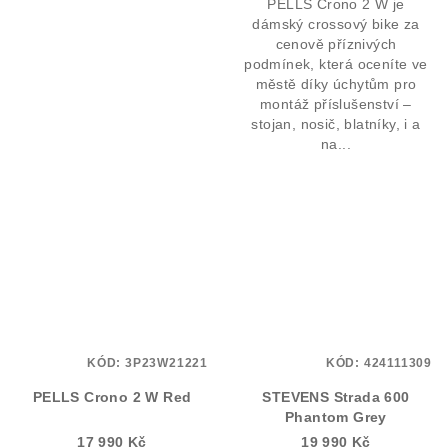
PELLS Crono 2 W je
dámský crossový bike za
cenově příznivých
podmínek, která oceníte ve
městě díky úchytům pro
montáž příslušenství –
stojan, nosič, blatníky, i a
na...
KÓD:
3P23W21221
KÓD:
424111309
PELLS Crono 2 W Red
STEVENS Strada 600
Phantom Grey
17 990 Kč
19 990 Kč