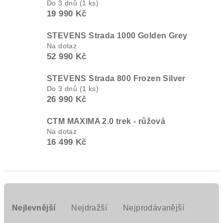
Do 3 dnů
(1 ks)
19 990 Kč
STEVENS Strada 1000 Golden Grey
Na dotaz
52 990 Kč
STEVENS Strada 800 Frozen Silver
Do 3 dnů
(1 ks)
26 990 Kč
CTM MAXIMA 2.0 trek - růžová
Na dotaz
16 499 Kč
Ř
a
Nejlevnější
Nejdražší
Nejprodávanější
z