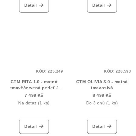
Detail
Detail
KÓD:
225.249
KÓD:
226.593
CTM RITA 1.0 - matná
CTM OLIVIA 3.0 - matná
tmavěčervená perleť /
tmavosivá
stříbrná
7 499 Kč
8 499 Kč
Na dotaz
(1 ks)
Do 3 dnů
(1 ks)
Detail
Detail