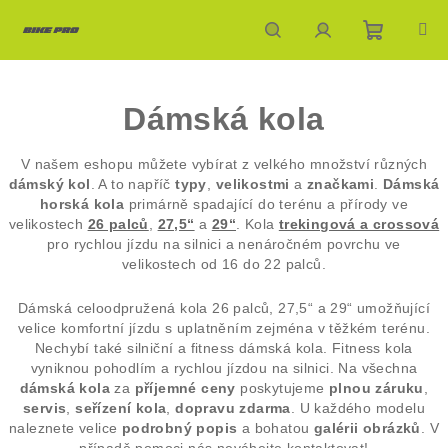
Přejít
na
obsah
Nákupn
Hledat
Přihlášení
Dámská kola
košík
V našem eshopu můžete vybírat z velkého množství různých
dámský kol
. A to napříč
typy
,
velikostmi
a
značkami
.
Dámská
horská kola
primárně spadající do terénu a přírody ve
velikostech
26 palců
,
27,5“
a
29“
. Kola
trekingová a crossová
pro rychlou jízdu na silnici a nenáročném povrchu ve
velikostech od 16 do 22 palců.
Dámská celoodpružená kola 26 palců, 27,5“ a 29“ umožňující
velice komfortní jízdu s uplatněním zejména v těžkém terénu.
Nechybí také silniční a fitness dámská kola. Fitness kola
vyniknou pohodlím a rychlou jízdou na silnici. Na všechna
dámská kola
za
příjemné ceny
poskytujeme
plnou záruku
,
servis
,
seřízení kola
,
dopravu zdarma
. U každého modelu
naleznete velice
podrobný popis
a bohatou
galérii obrázků
. V