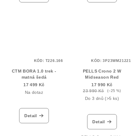
KÓD:
T226.166
KÓD:
3P23WM21221
CTM BORA 1.0 trek -
PELLS Crono 2 W
matná šedá
Midseason Red
17 499 Kč
17 990 Kč
23 990 Kč
(–25 %)
Na dotaz
Do 3 dnů
(>5 ks)
Detail
Detail