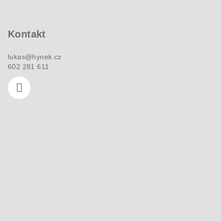
p
a
Kontakt
t
í
lukas
@
hynek.cz
602 281 611