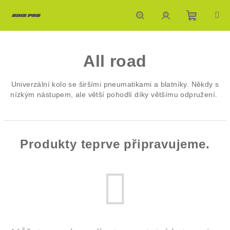
Přejít
na
obsah
Nákupn
Hledat
Přihlášení
All road
košík
Univerzální kolo se širšími pneumatikami a blatníky. Někdy s
nízkým nástupem, ale větší pohodlí díky většímu odpružení.
Produkty teprve připravujeme.