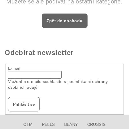
Můžete se ale podívat na ostatní kategorie.
Zpět do obchodu
Odebírat newsletter
E-mail
Vložením e-mailu souhlasíte s
podmínkami ochrany
osobních údajů
Přihlásit se
Z
CTM
PELLS
BEANY
CRUSSIS
á