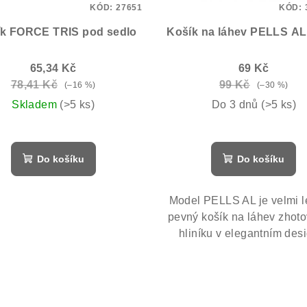
KÓD:
27651
KÓD:
ík FORCE TRIS pod sedlo
Košík na láhev PELLS AL 
65,34 Kč
69 Kč
78,41 Kč
99 Kč
(–16 %)
(–30 %)
Skladem
(>5 ks)
Do 3 dnů
(>5 ks)
Do košíku
Do košíku
Model PELLS AL je velmi l
pevný košík na láhev zhot
hliníku v elegantním des