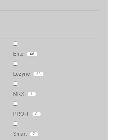
Elite
46
Lezyne
23
MRX
1
PRO-T
8
Smart
7