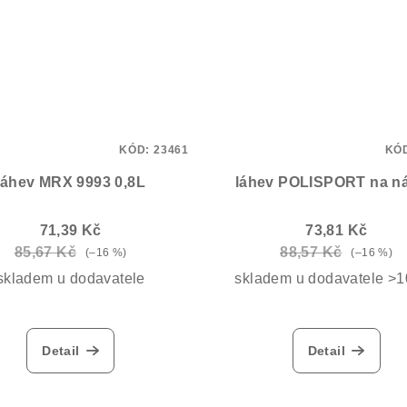
KÓD:
23461
KÓ
láhev MRX 9993 0,8L
láhev POLISPORT na ná
71,39 Kč
73,81 Kč
85,67 Kč
88,57 Kč
(–16 %)
(–16 %)
skladem u dodavatele
skladem u dodavatele >
Detail
Detail