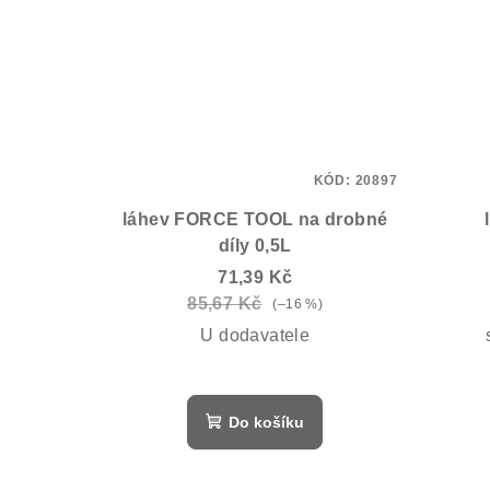
KÓD:
20897
láhev FORCE TOOL na drobné
díly 0,5L
71,39 Kč
85,67 Kč
(–16 %)
U dodavatele
Do košíku