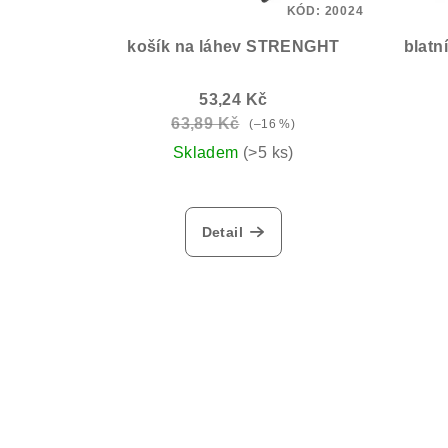
KÓD:
20024
r
košík na láhev STRENGHT
blatn
o
53,24 Kč
d
63,89 Kč
(–16 %)
u
Skladem
(>5 ks)
k
t
Detail
ů