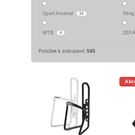
Sport Arsenal
Stin
24
WTB
ZEF
4
Položek k zobrazení:
565
V
Akc
ý
p
i
s
p