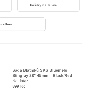
košíky na láhve
větlení
Sada Blatníků SKS Bluemels
Stingray 28" 45mm – Black/Red
Na dotaz
899 Kč