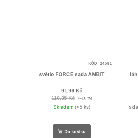
KÓD:
24581
světlo FORCE sada AMBIT
láh
91,96 Kč
110,35 Kč
(–16 %)
Skladem
(>5 ks)
skl
Do košíku