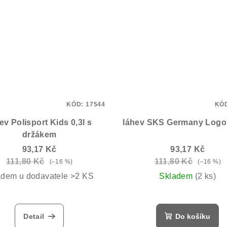
KÓD:
17544
KÓ
ev Polisport Kids 0,3l s
láhev SKS Germany Logo
držákem
93,17 Kč
93,17 Kč
111,80 Kč
111,80 Kč
(–16 %)
(–16 %)
adem u dodavatele >2 KS
Skladem
(2 ks)
Detail
Do košíku