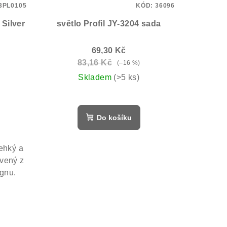
3PL0105
KÓD:
36096
Silver
světlo Profil JY-3204 sada
69,30 Kč
83,16 Kč
(–16 %)
Skladem
(>5 ks)
Do košíku
ehký a
ovený z
ignu.