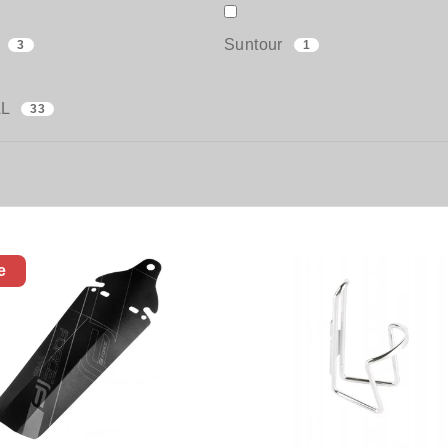
g
Suntour
3
1
AL
33
e