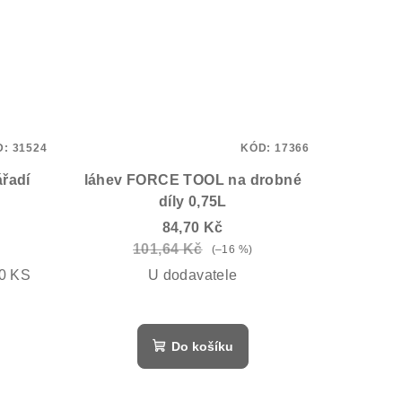
D:
31524
KÓD:
17366
řadí
láhev FORCE TOOL na drobné
díly 0,75L
84,70 Kč
101,64 Kč
(–16 %)
10 KS
U dodavatele
Do košíku