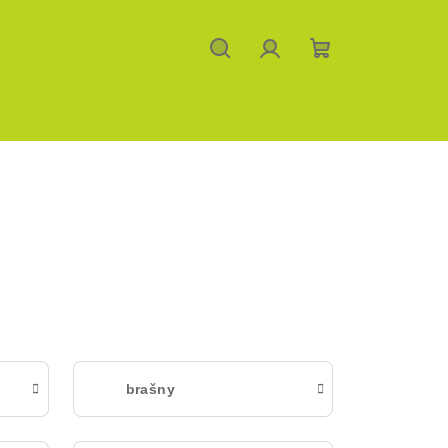
Hledat
Přihlášení
Nákupní
košík
brašny