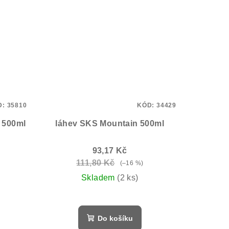
D:
35810
KÓD:
34429
 500ml
láhev SKS Mountain 500ml
93,17 Kč
111,80 Kč
(–16 %)
Skladem
(2 ks)
Do košíku