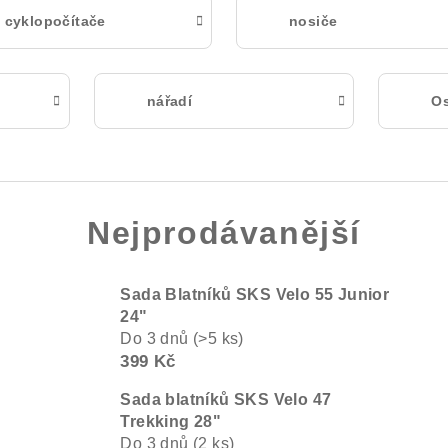
cyklopočítače
nosiče
nářadí
Os
Nejprodávanější
Sada Blatníků SKS Velo 55 Junior
24"
Do 3 dnů
(>5 ks)
399 Kč
Sada blatníků SKS Velo 47
Trekking 28"
Do 3 dnů
(2 ks)