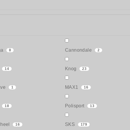
ga
Cannondale
8
2
a
Knog
14
23
ave
MAX1
1
16
s
Polisport
18
13
heel
SKS
16
179