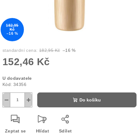
182,95
Kč
–16 %
standardní cena:
182,95 Kč
–16 %
152,46 Kč
Měrná
U dodavatele
cena:
Kód:
34356
−
+
Do košíku
Zeptat se
Hlídat
Sdílet