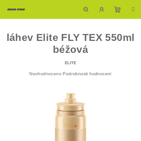
Přejít
na
obsah
Nákupn
Hledat
Přihlášení
láhev Elite FLY TEX 550ml
košík
béžová
ELITE
Průměrné
Neohodnoceno
Podrobnosti hodnocení
hodnocení
produktu
je
0,0
z
5
hvězdiček.