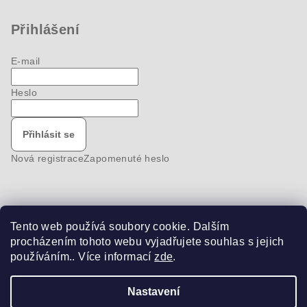
Přihlášení
E-mail
Heslo
Přihlásit se
Nová registrace
Zapomenuté heslo
Tento web používá soubory cookie. Dalším
Nákupní košík
procházením tohoto webu vyjadřujete souhlas s jejich
používáním.. Více informací
zde
.
0
ks /
0 Kč
Nastavení