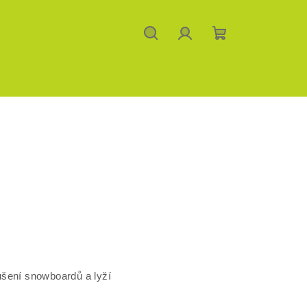
Hledat
Přihlášení
Nákupní
košík
e
oušení snowboardů a lyží