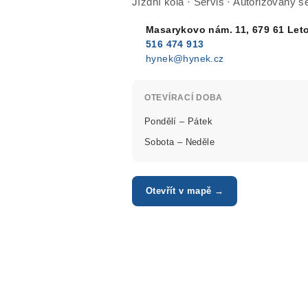
Jízdní kola · Servis · Autorizovaný
Masarykovo nám. 11, 679 61 Let
516 474 913
hynek@hynek.cz
OTEVÍRACÍ DOBA
Pondělí – Pátek
Sobota – Neděle
Otevřít v mapě →