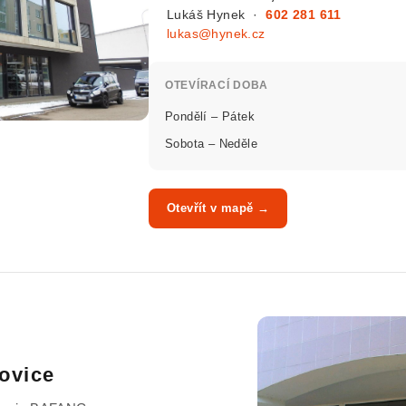
Lukáš Hynek ·
602 281 611
lukas@hynek.cz
OTEVÍRACÍ DOBA
Pondělí – Pátek
Sobota – Neděle
Otevřít v mapě →
ovice