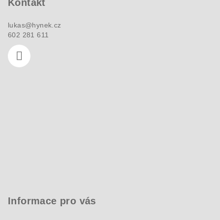
Kontakt
t
í
lukas
@
hynek.cz
602 281 611
Informace pro vás