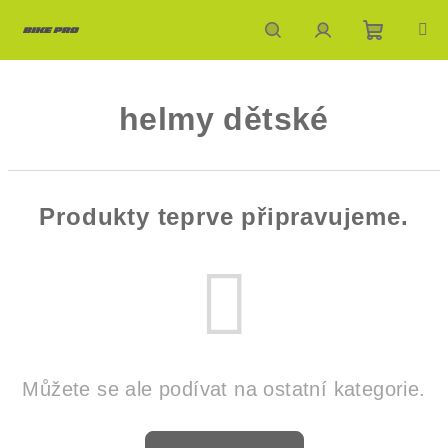
Přejít
na
obsah
Nákupn
Hledat
Přihlášení
helmy dětské
košík
Produkty teprve připravujeme.
Můžete se ale podívat na ostatní kategorie.