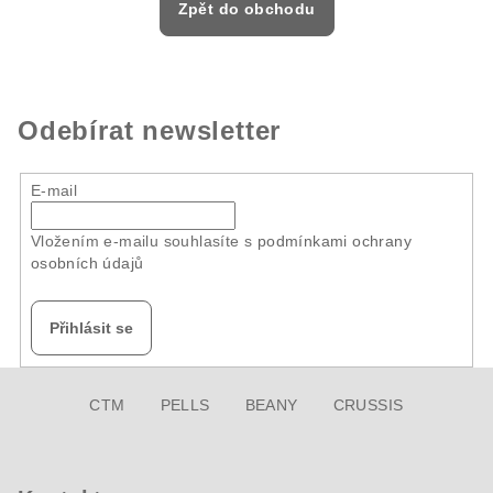
Zpět do obchodu
Odebírat newsletter
E-mail
Vložením e-mailu souhlasíte s
podmínkami ochrany
osobních údajů
Přihlásit se
Z
CTM
PELLS
BEANY
CRUSSIS
á
p
a