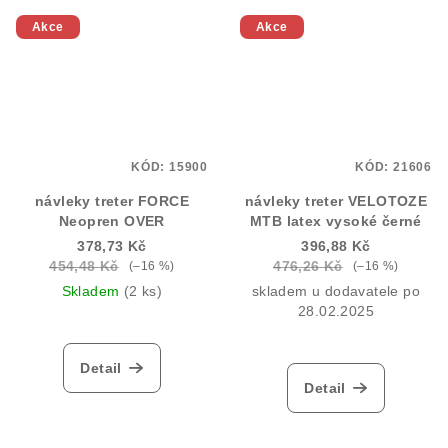
Akce
Akce
KÓD:
15900
KÓD:
21606
návleky treter FORCE
návleky treter VELOTOZE
Neopren OVER
MTB latex vysoké černé
378,73 Kč
396,88 Kč
454,48 Kč
476,26 Kč
(–16 %)
(–16 %)
Skladem
(2 ks)
skladem u dodavatele po
28.02.2025
Detail
Detail