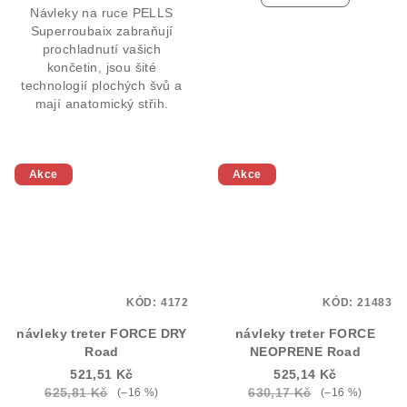
Návleky na ruce PELLS
Superroubaix zabraňují
prochladnutí vašich
končetin, jsou šité
technologií plochých švů a
mají anatomický střih.
Akce
Akce
KÓD:
4172
KÓD:
21483
návleky treter FORCE DRY
návleky treter FORCE
Road
NEOPRENE Road
521,51 Kč
525,14 Kč
625,81 Kč
630,17 Kč
(–16 %)
(–16 %)