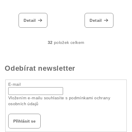
Detail
Detail
32
položek celkem
O
v
l
á
Odebírat newsletter
d
a
E-mail
c
í
Vložením e-mailu souhlasíte s
podmínkami ochrany
p
osobních údajů
r
v
k
Přihlásit se
y