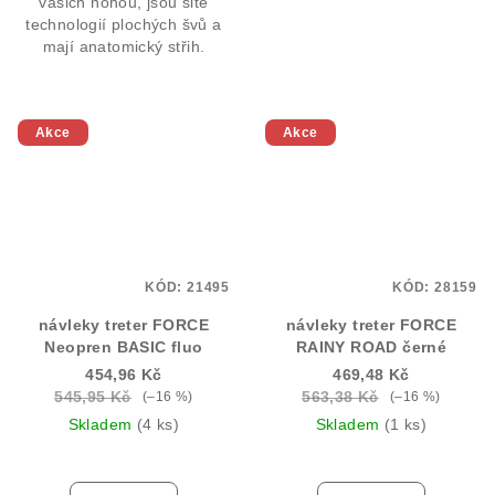
vašich nohou, jsou šité
technologií plochých švů a
mají anatomický střih.
Akce
Akce
KÓD:
21495
KÓD:
28159
návleky treter FORCE
návleky treter FORCE
Neopren BASIC fluo
RAINY ROAD černé
454,96 Kč
469,48 Kč
545,95 Kč
563,38 Kč
(–16 %)
(–16 %)
Skladem
(4 ks)
Skladem
(1 ks)