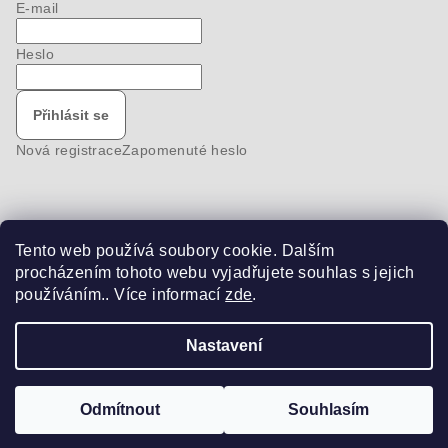
E-mail
Heslo
Přihlásit se
Nová registrace
Zapomenuté heslo
Tento web používá soubory cookie. Dalším
Nákupní košík
procházením tohoto webu vyjadřujete souhlas s jejich
používáním.. Více informací
zde
.
0
ks /
0 Kč
Nastavení
Copyright 2026
bike-pro
. Všechna práva vyhrazena.
Odmítnout
Souhlasím
Vytvořil Shoptet