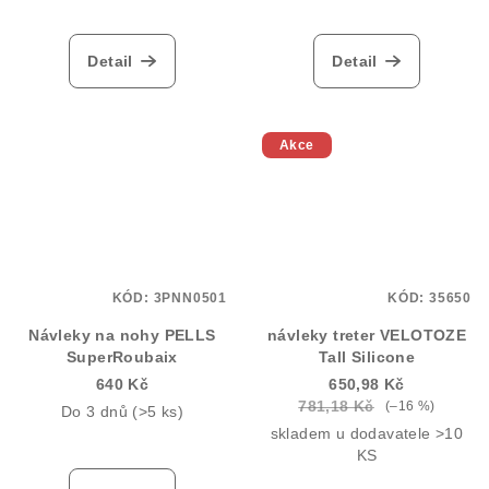
Detail
Detail
Akce
KÓD:
3PNN0501
KÓD:
35650
Návleky na nohy PELLS
návleky treter VELOTOZE
SuperRoubaix
Tall Silicone
640 Kč
650,98 Kč
781,18 Kč
(–16 %)
Do 3 dnů
(>5 ks)
skladem u dodavatele >10
KS