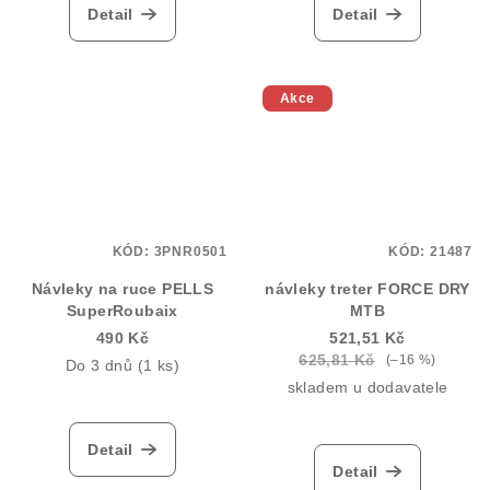
Detail
Detail
Akce
KÓD:
3PNR0501
KÓD:
21487
Návleky na ruce PELLS
návleky treter FORCE DRY
SuperRoubaix
MTB
490 Kč
521,51 Kč
625,81 Kč
(–16 %)
Do 3 dnů
(1 ks)
skladem u dodavatele
Detail
Detail