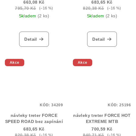
MTB, černé
663,08 Kč
683,65 Kč
795,70 Kč
820,38 Kč
(–16 %)
(–16 %)
Skladem
(2 ks)
Skladem
(2 ks)
Detail
Detail
Akce
Akce
KÓD:
34209
KÓD:
25196
návleky treter FORCE
návleky treter FORCE HOT
SPEED ROAD bez zapínání
EXTREME MTB
683,65 Kč
700,59 Kč
820,38 Kč
840,71 Kč
(–16 %)
(–16 %)