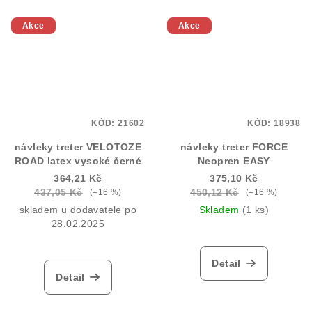
Akce
Akce
KÓD:
21602
KÓD:
18938
návleky treter VELOTOZE
návleky treter FORCE
ROAD latex vysoké černé
Neopren EASY
364,21 Kč
375,10 Kč
437,05 Kč
450,12 Kč
(–16 %)
(–16 %)
skladem u dodavatele po
Skladem
(1 ks)
28.02.2025
Detail
Detail