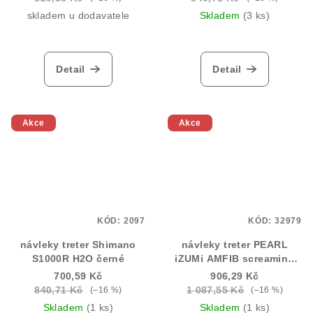
skladem u dodavatele
Skladem
(3 ks)
Detail
Detail
Akce
Akce
KÓD:
2097
KÓD:
32979
návleky treter Shimano
návleky treter PEARL
S1000R H2O černé
iZUMi AMFIB screaming
žlutá
700,59 Kč
906,29 Kč
840,71 Kč
1 087,55 Kč
(–16 %)
(–16 %)
Skladem
(1 ks)
Skladem
(1 ks)