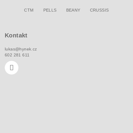
v
Z
ý
CTM
PELLS
BEANY
CRUSSIS
á
p
p
i
a
s
Kontakt
u
t
í
lukas
@
hynek.cz
602 281 611