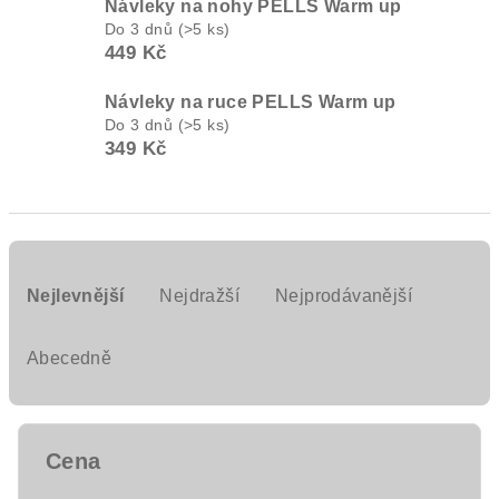
Návleky na nohy PELLS Warm up
Do 3 dnů
(>5 ks)
449 Kč
Návleky na ruce PELLS Warm up
Do 3 dnů
(>5 ks)
349 Kč
Ř
a
Nejlevnější
Nejdražší
Nejprodávanější
z
e
Abecedně
n
í
p
Cena
r