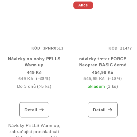
Akce
KÓD:
3PNR0513
KÓD:
21477
Návleky na nohy PELLS
návleky treter FORCE
Warm up
Neopren BASIC černé
449 Kč
454,96 Kč
649 Kč
545,95 Kč
(–30 %)
(–16 %)
Do 3 dnů
(>5 ks)
Skladem
(3 ks)
Detail
Detail
Návleky PELLS Warm up,
zabraňující prochladnutí