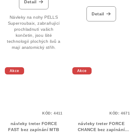
Detail
Detail
Návleky na nohy PELLS
Superroubaix, zabraňující
prochladnutí vašich
končetin, jsou šité
technologií plochých švů a
mají anatomický střih.
Akce
Akce
KÓD:
4411
KÓD:
4671
návleky treter FORCE
návleky treter FORCE
FAST bez zapínání MTB
CHANCE bez zapínání