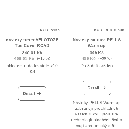
KÓD:
5966
KÓD:
3PNR0508
návleky treter VELOTOZE
Návleky na ruce PELLS
Toe Cover ROAD
Warm up
340,01 Kč
349 Kč
408,01 Kč
499 Kč
(–16 %)
(–30 %)
skladem u dodavatele >10
Do 3 dnů
(>5 ks)
KS
Detail
Detail
Návleky PELLS Warm up
zabraňují prochladnutí
vašich rukou, jsou šité
technologií plochých švů a
mají anatomický střih.