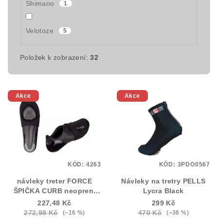
Shimano
1
Velotoze
5
Položek k zobrazení:
32
V
Akce
Akce
ý
p
i
s
p
KÓD:
4263
KÓD:
3PDO0567
r
návleky treter FORCE
Návleky na tretry PELLS
o
ŠPIČKA CURB neopren,
Lycra Black
d
černé
227,48 Kč
299 Kč
u
272,98 Kč
470 Kč
(–16 %)
(–36 %)