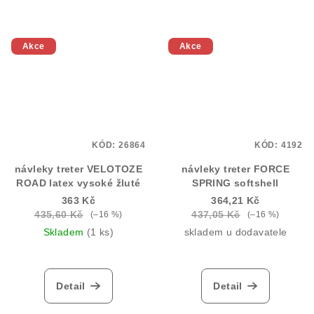
Akce
Akce
KÓD:
26864
KÓD:
4192
návleky treter VELOTOZE
návleky treter FORCE
ROAD latex vysoké žluté
SPRING softshell
363 Kč
364,21 Kč
435,60 Kč
437,05 Kč
(–16 %)
(–16 %)
Skladem
(1 ks)
skladem u dodavatele
Detail
Detail