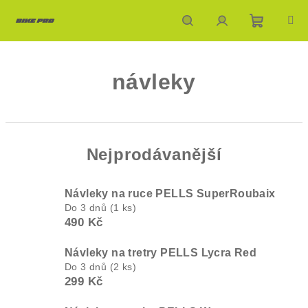
Přejít
na
obsah
Nákupn
Hledat
Přihlášení
návleky
košík
Nejprodávanější
Návleky na ruce PELLS SuperRoubaix
Do 3 dnů
(1 ks)
490 Kč
Návleky na tretry PELLS Lycra Red
Do 3 dnů
(2 ks)
299 Kč