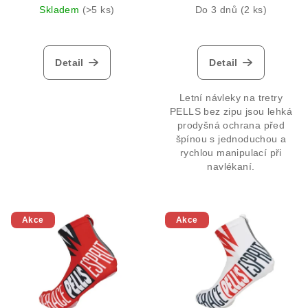
k
Skladem
(>5 ks)
Do 3 dnů
(2 ks)
t
ů
Detail
Detail
Letní návleky na tretry
PELLS bez zipu jsou lehká
prodyšná ochrana před
špínou s jednoduchou a
rychlou manipulací při
navlékaní.
Akce
Akce