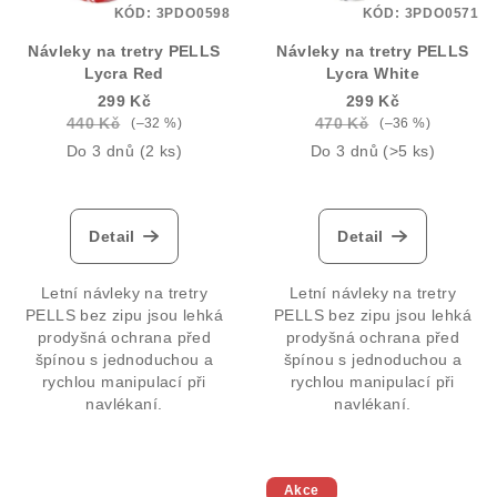
KÓD:
3PDO0598
KÓD:
3PDO0571
Návleky na tretry PELLS
Návleky na tretry PELLS
Lycra Red
Lycra White
299 Kč
299 Kč
440 Kč
470 Kč
(–32 %)
(–36 %)
Do 3 dnů
(2 ks)
Do 3 dnů
(>5 ks)
Detail
Detail
Letní návleky na tretry
Letní návleky na tretry
PELLS bez zipu jsou lehká
PELLS bez zipu jsou lehká
prodyšná ochrana před
prodyšná ochrana před
špínou s jednoduchou a
špínou s jednoduchou a
rychlou manipulací při
rychlou manipulací při
navlékaní.
navlékaní.
Akce