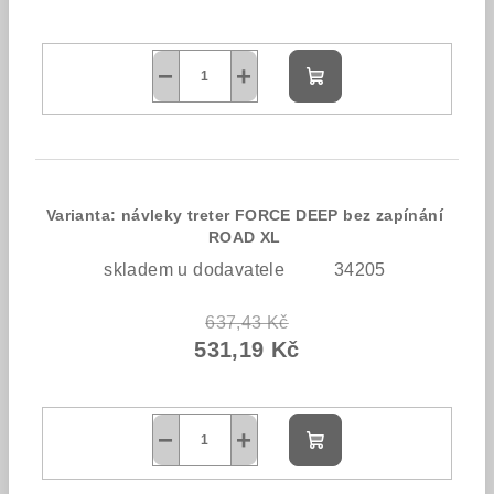
−
+
Do
košíku
Varianta: návleky treter FORCE DEEP bez zapínání
ROAD XL
skladem u dodavatele
34205
637,43 Kč
531,19 Kč
−
+
Do
košíku