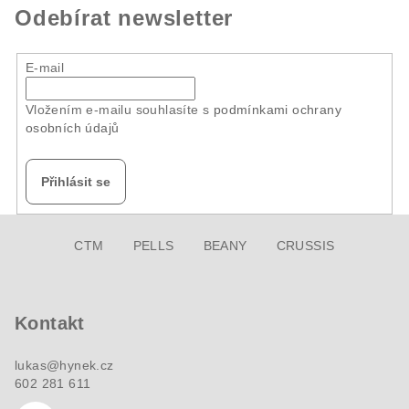
Odebírat newsletter
E-mail
Vložením e-mailu souhlasíte s
podmínkami ochrany
osobních údajů
Přihlásit se
Z
CTM
PELLS
BEANY
CRUSSIS
á
p
a
Kontakt
t
í
lukas
@
hynek.cz
602 281 611