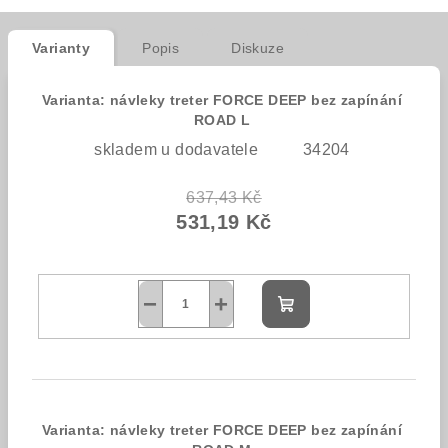
Varianty
Popis
Diskuze
Varianta: návleky treter FORCE DEEP bez zapínání
ROAD L
skladem u dodavatele
34204
637,43 Kč
531,19 Kč
−
+
Do
košíku
Varianta: návleky treter FORCE DEEP bez zapínání