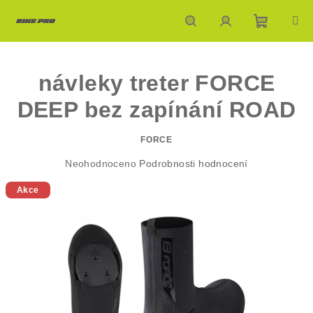
Přejít
na
obsah
Nákupn
Hledat
Přihlášení
návleky treter FORCE
košík
DEEP bez zapínání ROAD
FORCE
Průměrné
Neohodnoceno
Podrobnosti hodnocení
hodnocení
Akce
produktu
je
0,0
z
5
hvězdiček.