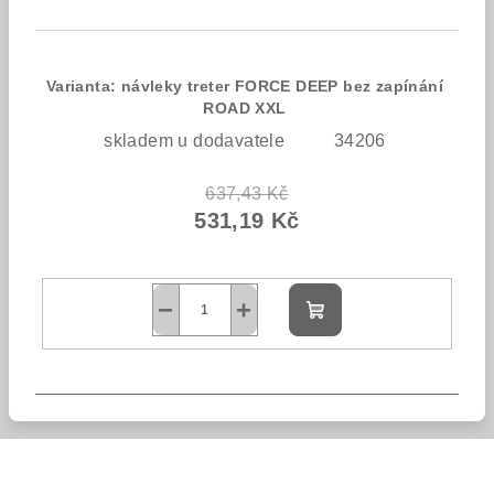
Varianta: návleky treter FORCE DEEP bez zapínání
ROAD XXL
skladem u dodavatele
34206
637,43 Kč
531,19 Kč
−
+
Do
košíku