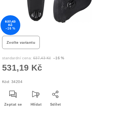
637,43
Kč
–16 %
Zvolte variantu
standardní cena:
637,43 Kč
–16 %
531,19 Kč
Měrná
Kód:
34204
cena:
Zeptat se
Hlídat
Sdílet