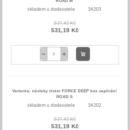
ROAD M
skladem u dodavatele
34203
637,43 Kč
531,19 Kč
−
+
Do
košíku
Varianta: návleky treter FORCE DEEP bez zapínání
ROAD S
skladem u dodavatele
34202
637,43 Kč
531,19 Kč