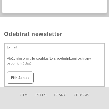
Odebírat newsletter
E-mail
Vložením e-mailu souhlasíte s
podmínkami ochrany
osobních údajů
Přihlásit se
Z
CTM
PELLS
BEANY
CRUSSIS
á
p