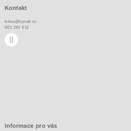
a
Kontakt
t
í
lukas
@
hynek.cz
602 281 611
Informace pro vás