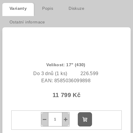
Varianty
Popis
Diskuze
Ostatní informace
Velikost: 17" (430)
Do 3 dnů
(1 ks)
226.599
EAN:
8585036099898
11 799 Kč
−
+
Do
košíku