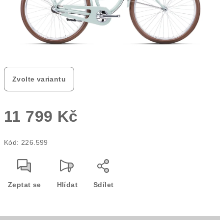
Zvolte variantu
11 799 Kč
Měrná
Kód:
226.599
cena:
Zeptat se
Hlídat
Sdílet