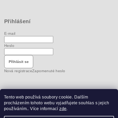
Přihlášení
E-mail
Heslo
Přihlásit se
Nová registrace
Zapomenuté heslo
Tento web používá soubory cookie. Dalším
Nákupní košík
procházením tohoto webu vyjadřujete souhlas s jejich
používáním.. Více informací
zde
.
0
ks /
0 Kč