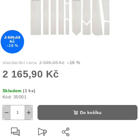
2 599,08
Kč
–16 %
standardní cena:
2 599,08 Kč
–16 %
2 165,90 Kč
Měrná
Skladem
(1 ks)
cena:
Kód:
35001
−
+
Do košíku