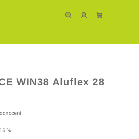
Hledat
Přihlášení
Nákupní
košík
CE WIN38 Aluflex 28
hodnocení
16 %