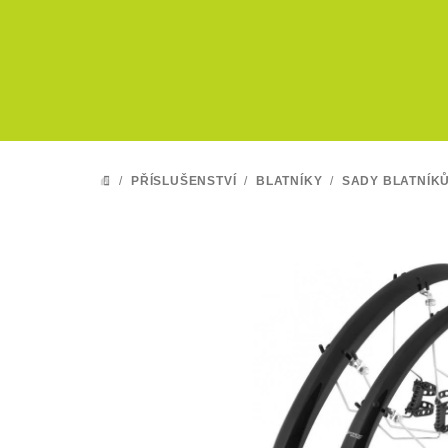
Přejít
na
obsah
/
PŘÍSLUŠENSTVÍ
/
BLATNÍKY
/
SADY BLATNÍK
DOMŮ