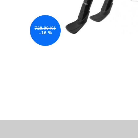
728,90 Kč
–16 %