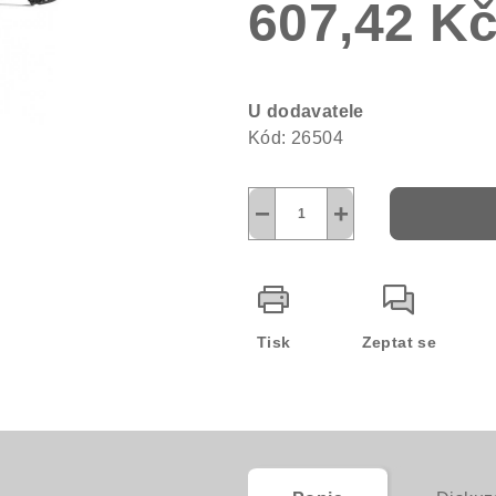
607,42 K
0,0
z
5
Měrná
hvězdiček.
cena:
U dodavatele
Kód:
26504
−
+
Tisk
Zeptat se