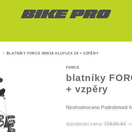
Ů
/
BLATNÍKY FORCE WIN38 ALUFLEX 28 + VZPĚRY
FORCE
blatníky FOR
+ vzpěry
Průměrné
Neohodnoceno
Podrobnosti 
hodnocení
produktu
standardní cena:
728,90 Kč
–
je