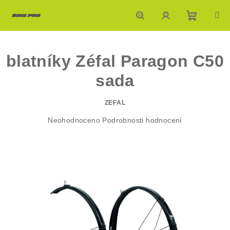
Přejít
na
obsah
Nákupn
Hledat
Přihlášení
blatníky Zéfal Paragon C50
košík
sada
ZEFAL
Průměrné
Neohodnoceno
Podrobnosti hodnocení
hodnocení
produktu
je
0,0
z
5
hvězdiček.