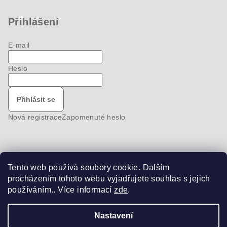
Přihlášení
E-mail
Heslo
Přihlásit se
Nová registrace
Zapomenuté heslo
Tento web používá soubory cookie. Dalším
Nákupní košík
procházením tohoto webu vyjadřujete souhlas s jejich
používáním.. Více informací
zde
.
0
ks /
0 Kč
Nastavení