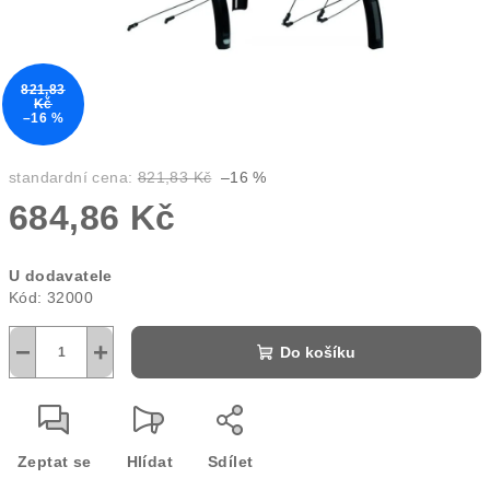
821,83
Kč
–16 %
standardní cena:
821,83 Kč
–16 %
684,86 Kč
Měrná
U dodavatele
cena:
Kód:
32000
−
+
Do košíku
Zeptat se
Hlídat
Sdílet