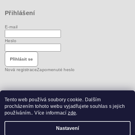
Přihlášení
E-mail
Heslo
Přihlásit se
Nová registrace
Zapomenuté heslo
Tento web používá soubory cookie. Dalším
Nákupní košík
procházením tohoto webu vyjadřujete souhlas s jejich
používáním.. Více informací
zde
.
0
ks /
0 Kč
Nastavení