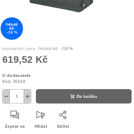
743,42
Kč
–16 %
standardní cena:
743,42 Kč
–16 %
619,52 Kč
Měrná
U dodavatele
cena:
Kód:
35628
−
+
Do košíku
Zeptat se
Hlídat
Sdílet