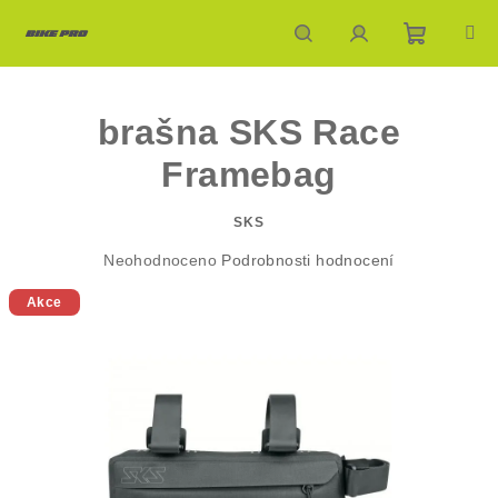
Přejít
na
obsah
Nákupn
Hledat
Přihlášení
brašna SKS Race
košík
Framebag
SKS
Průměrné
Neohodnoceno
Podrobnosti hodnocení
hodnocení
Akce
produktu
je
0,0
z
5
hvězdiček.