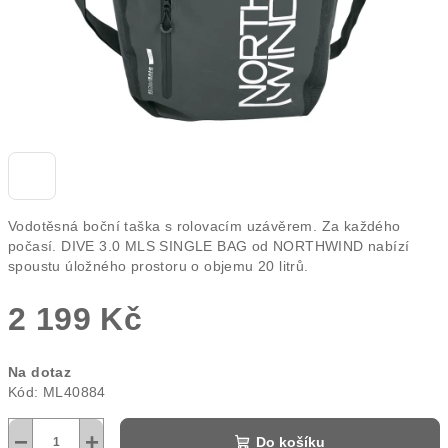
Vodotěsná boční taška s rolovacím uzávěrem. Za každého
počasí. DIVE 3.0 MLS SINGLE BAG od NORTHWIND nabízí
spoustu úložného prostoru o objemu 20 litrů.
2 199 Kč
Měrná
Na dotaz
cena:
Kód:
ML40884
−
+
Do košíku