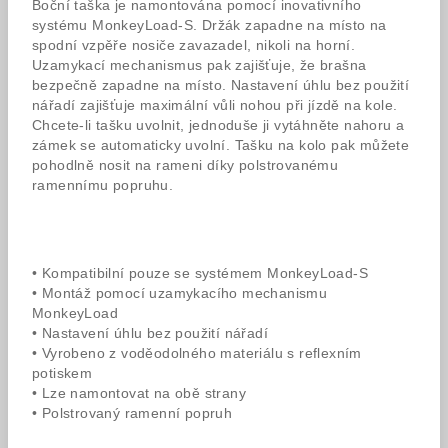
Boční taška je namontována pomocí inovativního
systému MonkeyLoad-S. Držák zapadne na místo na
spodní vzpěře nosiče zavazadel, nikoli na horní.
Uzamykací mechanismus pak zajišťuje, že brašna
bezpečně zapadne na místo. Nastavení úhlu bez použití
nářadí zajišťuje maximální vůli nohou při jízdě na kole.
Chcete-li tašku uvolnit, jednoduše ji vytáhněte nahoru a
zámek se automaticky uvolní. Tašku na kolo pak můžete
pohodlně nosit na rameni díky polstrovanému
ramennímu popruhu.
• Kompatibilní pouze se systémem MonkeyLoad-S
• Montáž pomocí uzamykacího mechanismu
MonkeyLoad
• Nastavení úhlu bez použití nářadí
• Vyrobeno z voděodolného materiálu s reflexním
potiskem
• Lze namontovat na obě strany
• Polstrovaný ramenní popruh