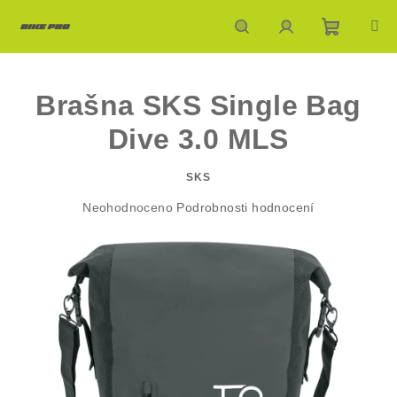
Přejít
na
obsah
Nákupn
Hledat
Přihlášení
Brašna SKS Single Bag
košík
Dive 3.0 MLS
SKS
Průměrné
Neohodnoceno
Podrobnosti hodnocení
hodnocení
produktu
je
0,0
z
5
hvězdiček.