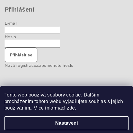
Přihlášení
E-mail
Heslo
Přihlásit se
Nová registrace
Zapomenuté heslo
Tento web používá soubory cookie. Dalším
Nákupní košík
procházením tohoto webu vyjadřujete souhlas s jejich
používáním.. Více informací
zde
.
0
ks /
0 Kč
Nastavení