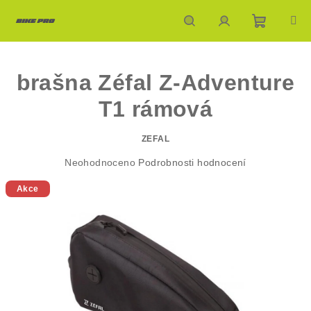
Přejít
na
obsah
Nákupn
Hledat
Přihlášení
brašna Zéfal Z-Adventure
košík
T1 rámová
ZEFAL
Průměrné
Neohodnoceno
Podrobnosti hodnocení
hodnocení
Akce
produktu
je
0,0
z
5
hvězdiček.