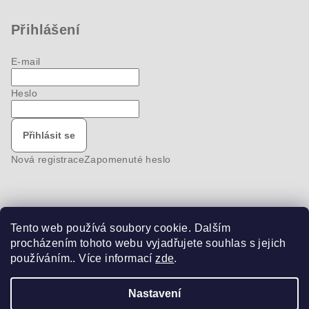
Přihlášení
E-mail
Heslo
Přihlásit se
Nová registrace
Zapomenuté heslo
Tento web používá soubory cookie. Dalším
Nákupní košík
procházením tohoto webu vyjadřujete souhlas s jejich
používáním.. Více informací
zde
.
0
ks /
0 Kč
Nastavení