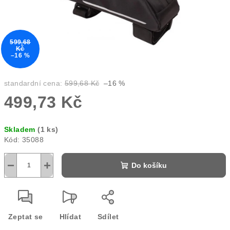
599,68
Kč
–16 %
standardní cena:
599,68 Kč
–16 %
499,73 Kč
Měrná
Skladem
(1 ks)
cena:
Kód:
35088
−
+
Do košíku
Zeptat se
Hlídat
Sdílet