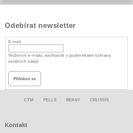
Odebírat newsletter
E-mail
Vložením e-mailu souhlasíte s
podmínkami ochrany
osobních údajů
Přihlásit se
Z
CTM
PELLS
BEANY
CRUSSIS
á
p
a
Kontakt
t