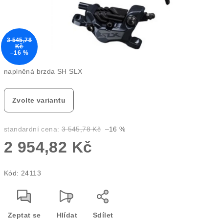
3 545,78
Kč
–16 %
naplněná brzda SH SLX
Zvolte variantu
standardní cena:
3 545,78 Kč
–16 %
2 954,82 Kč
Měrná
Kód:
24113
cena:
Zeptat se
Hlídat
Sdílet