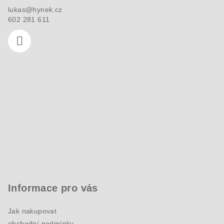
í
lukas
@
hynek.cz
602 281 611
Informace pro vás
Jak nakupovat
obchodní podmínky