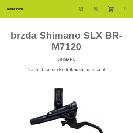
Přejít
na
obsah
Nákupn
Hledat
Přihlášení
brzda Shimano SLX BR-
košík
M7120
SHIMANO
Průměrné
Neohodnoceno
Podrobnosti hodnocení
hodnocení
produktu
je
0,0
z
5
hvězdiček.