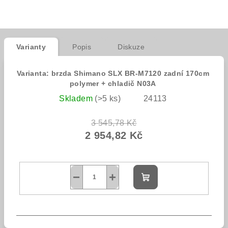
Varianty
Popis
Diskuze
Varianta: brzda Shimano SLX BR-M7120 zadní 170cm
polymer + chladič N03A
Skladem
(>5 ks)
24113
3 545,78 Kč
2 954,82 Kč
−
+
Do
košíku