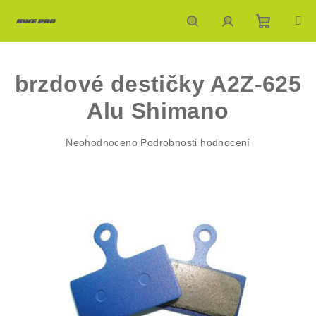
Přejít
na
obsah
Nákupn
Hledat
Přihlášení
brzdové destičky A2Z-625
košík
Alu Shimano
Průměrné
Neohodnoceno
Podrobnosti hodnocení
hodnocení
produktu
je
0,0
z
5
hvězdiček.