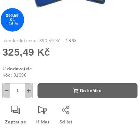
390,59
Kč
–16 %
standardní cena:
390,59 Kč
–16 %
325,49 Kč
Měrná
U dodavatele
cena:
Kód:
31096
−
+
Do košíku
Zeptat se
Hlídat
Sdílet