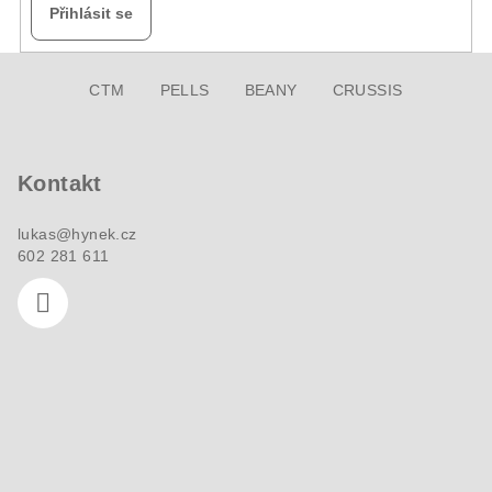
Přihlásit se
Z
CTM
PELLS
BEANY
CRUSSIS
á
p
a
Kontakt
t
í
lukas
@
hynek.cz
602 281 611