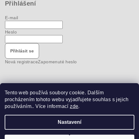
Přihlášení
E-mail
Heslo
Přihlásit se
Nová registrace
Zapomenuté heslo
Tento web používá soubory cookie. Dalším
Nákupní košík
procházením tohoto webu vyjadřujete souhlas s jejich
používáním.. Více informací
zde
.
0
ks /
0 Kč
Nastavení
Copyright 2026
bike-pro
. Všechna práva vyhrazena.