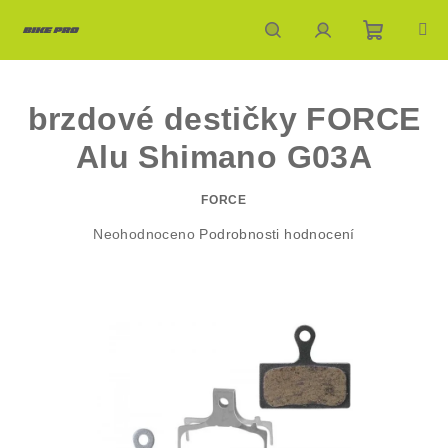
Přejít
na
obsah
Nákupn
Hledat
Přihlášení
brzdové destičky FORCE
košík
Alu Shimano G03A
FORCE
Průměrné
Neohodnoceno
Podrobnosti hodnocení
hodnocení
produktu
je
0,0
z
5
hvězdiček.