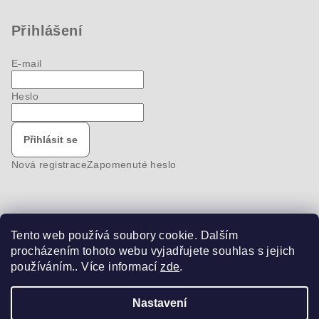
Přihlášení
E-mail
Heslo
Přihlásit se
Nová registrace
Zapomenuté heslo
Tento web používá soubory cookie. Dalším
Nákupní košík
procházením tohoto webu vyjadřujete souhlas s jejich
používáním.. Více informací
zde
.
0
ks /
0 Kč
Nastavení