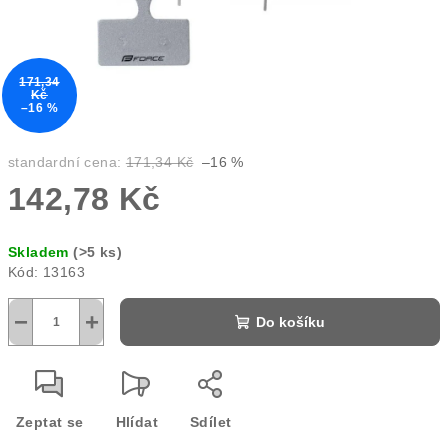
171,34
Kč
–16 %
standardní cena:
171,34 Kč
–16 %
142,78 Kč
Měrná
Skladem
(>5 ks)
cena:
Kód:
13163
−
+
Do košíku
Zeptat se
Hlídat
Sdílet