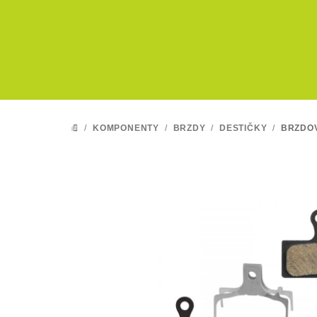
Přejít
na
obsah
/
KOMPONENTY
/
BRZDY
/
DESTIČKY
/
BRZDOV
DOMŮ