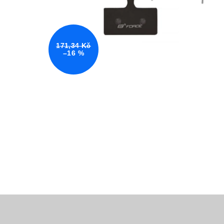
171,34 Kč
–16 %