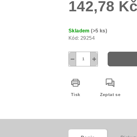
142,78 K
0,0
z
5
Měrná
hvězdiček.
cena:
Skladem
(>5 ks)
Kód:
29254
−
+
Tisk
Zeptat se