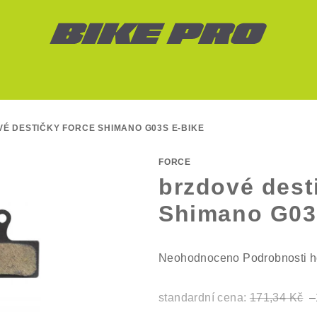
É DESTIČKY FORCE SHIMANO G03S E-BIKE
FORCE
brzdové des
Shimano G03
Průměrné
Neohodnoceno
Podrobnosti 
hodnocení
produktu
standardní cena:
171,34 Kč
–
je