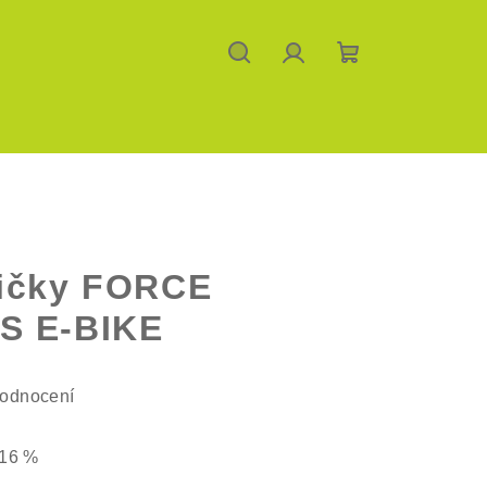
Hledat
Přihlášení
Nákupní
košík
tičky FORCE
S E-BIKE
hodnocení
16 %