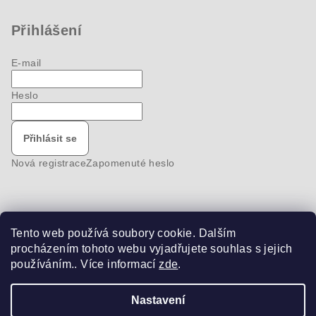
Přihlášení
E-mail
Heslo
Přihlásit se
Nová registrace
Zapomenuté heslo
Tento web používá soubory cookie. Dalším
Nákupní košík
procházením tohoto webu vyjadřujete souhlas s jejich
používáním.. Více informací
zde
.
0
ks /
0 Kč
Nastavení