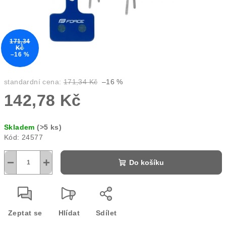
171,34
Kč
–16 %
standardní cena:
171,34 Kč
–16 %
142,78 Kč
Měrná
Skladem
(>5 ks)
cena:
Kód:
24577
−
+
Do košíku
Zeptat se
Hlídat
Sdílet