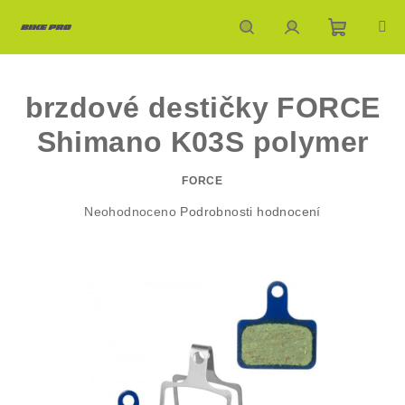
Přejít
na
obsah
Nákupn
Hledat
Přihlášení
brzdové destičky FORCE
košík
Shimano K03S polymer
FORCE
Průměrné
Neohodnoceno
Podrobnosti hodnocení
hodnocení
produktu
je
0,0
z
5
hvězdiček.