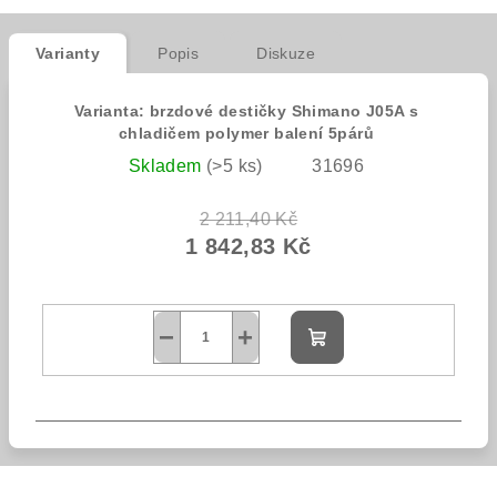
Varianty
Popis
Diskuze
Varianta: brzdové destičky Shimano J05A s
chladičem polymer balení 5párů
Skladem
(>5 ks)
31696
2 211,40 Kč
1 842,83 Kč
−
+
Do
košíku