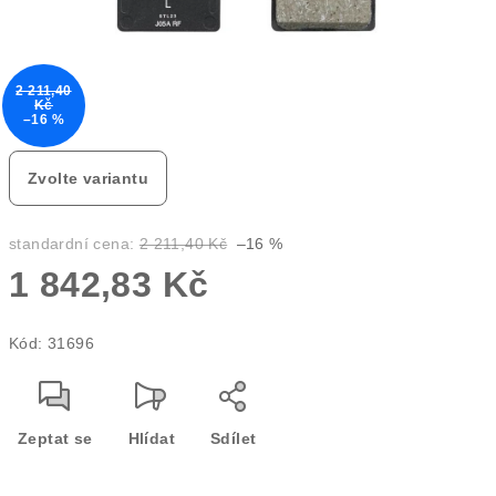
2 211,40
Kč
–16 %
Zvolte variantu
standardní cena:
2 211,40 Kč
–16 %
1 842,83 Kč
Měrná
Kód:
31696
cena:
Zeptat se
Hlídat
Sdílet