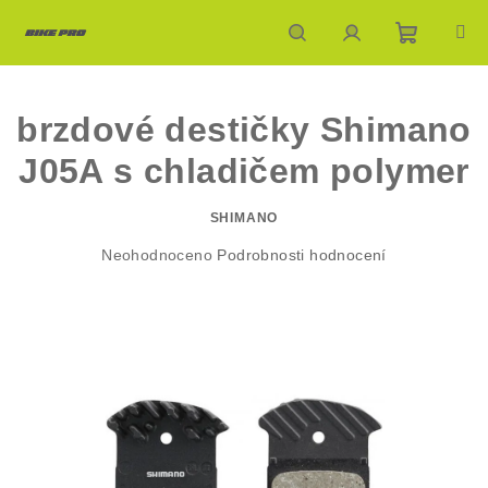
Přejít
na
obsah
Nákupn
Hledat
Přihlášení
brzdové destičky Shimano
košík
J05A s chladičem polymer
SHIMANO
Průměrné
Neohodnoceno
Podrobnosti hodnocení
hodnocení
produktu
je
0,0
z
5
hvězdiček.