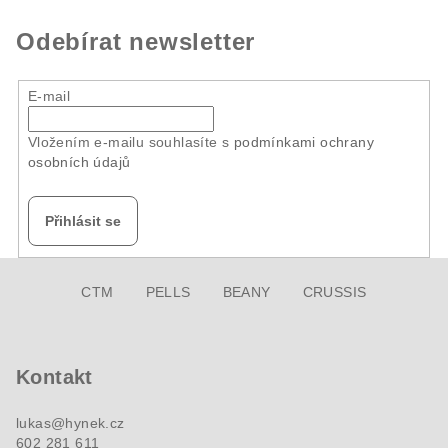
Odebírat newsletter
E-mail
Vložením e-mailu souhlasíte s
podmínkami ochrany
osobních údajů
Přihlásit se
Z
CTM
PELLS
BEANY
CRUSSIS
á
p
a
Kontakt
t
í
lukas
@
hynek.cz
602 281 611