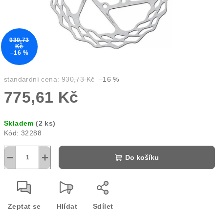
930,73
Kč
–16 %
standardní cena:
930,73 Kč
–16 %
775,61 Kč
Měrná
Skladem
(2 ks)
cena:
Kód:
32288
−
+
Do košíku
Zeptat se
Hlídat
Sdílet