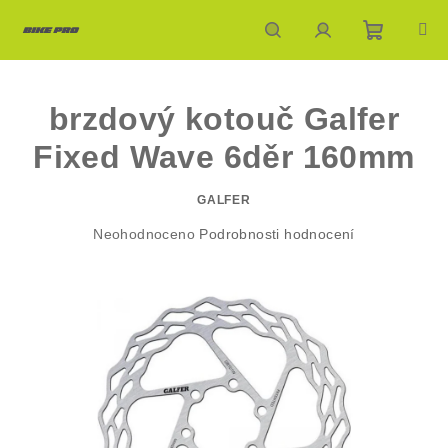
Přejít
na
obsah
Nákupn
Hledat
Přihlášení
brzdový kotouč Galfer
košík
Fixed Wave 6děr 160mm
GALFER
Průměrné
Neohodnoceno
Podrobnosti hodnocení
hodnocení
produktu
je
0,0
z
5
hvězdiček.