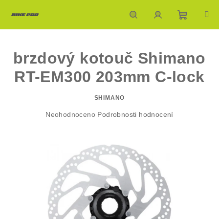
Přejít
na
obsah
Nákupn
Hledat
Přihlášení
brzdový kotouč Shimano
košík
RT-EM300 203mm C-lock
SHIMANO
Průměrné
Neohodnoceno
Podrobnosti hodnocení
hodnocení
produktu
je
0,0
z
5
hvězdiček.