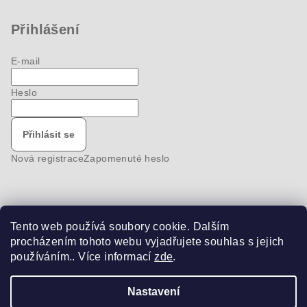
Přihlášení
E-mail
Heslo
Přihlásit se
Nová registrace
Zapomenuté heslo
Tento web používá soubory cookie. Dalším
Nákupní košík
procházením tohoto webu vyjadřujete souhlas s jejich
používáním.. Více informací
zde
.
0
ks /
0 Kč
Nastavení