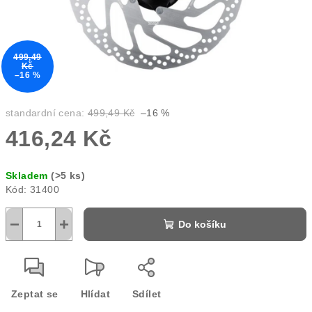
499,49
Kč
–16 %
standardní cena:
499,49 Kč
–16 %
416,24 Kč
Měrná
Skladem
(>5 ks)
cena:
Kód:
31400
−
+
Do košíku
Zeptat se
Hlídat
Sdílet