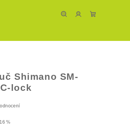
Hledat
Přihlášení
Nákupní
košík
ouč Shimano SM-
C-lock
hodnocení
16 %