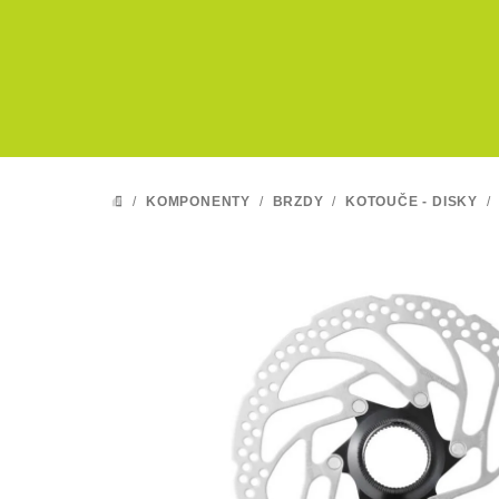
Přejít
na
obsah
/
KOMPONENTY
/
BRZDY
/
KOTOUČE - DISKY
/
DOMŮ