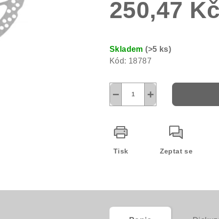
250,47 K
0,0
z
5
Měrná
hvězdiček.
cena:
Skladem
(>5 ks)
Kód:
18787
−
+
Tisk
Zeptat se