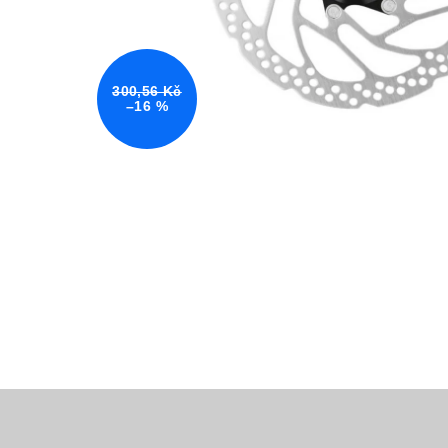
300,56 Kč
–16 %