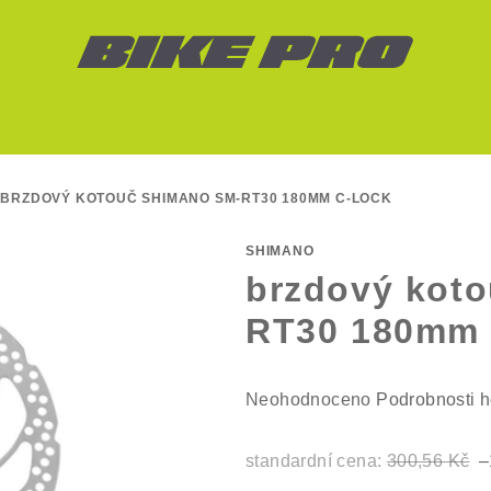
BRZDOVÝ KOTOUČ SHIMANO SM-RT30 180MM C-LOCK
SHIMANO
brzdový kot
RT30 180mm 
Průměrné
Neohodnoceno
Podrobnosti 
hodnocení
produktu
standardní cena:
300,56 Kč
–
je