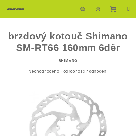
Přejít
na
obsah
Nákupn
Hledat
Přihlášení
brzdový kotouč Shimano
košík
SM-RT66 160mm 6děr
SHIMANO
Průměrné
Neohodnoceno
Podrobnosti hodnocení
hodnocení
produktu
je
0,0
z
5
hvězdiček.