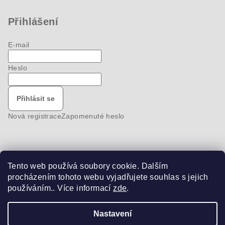
Přihlášení
E-mail
Heslo
Přihlásit se
Nová registrace
Zapomenuté heslo
Tento web používá soubory cookie. Dalším
Nákupní košík
procházením tohoto webu vyjadřujete souhlas s jejich
používáním.. Více informací
zde
.
0
ks /
0 Kč
Nastavení