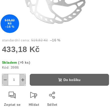
519,82
Kč
–16 %
standardní cena:
519,82 Kč
–16 %
433,18 Kč
Měrná
Skladem
(>5 ks)
cena:
Kód:
3986
−
+
Do košíku
Zeptat se
Hlídat
Sdílet