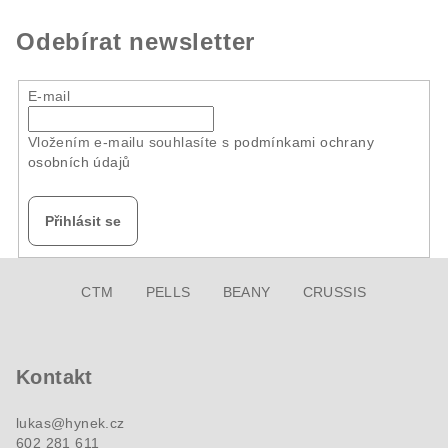
Odebírat newsletter
E-mail
Vložením e-mailu souhlasíte s
podmínkami ochrany
osobních údajů
Přihlásit se
Z
CTM
PELLS
BEANY
CRUSSIS
á
p
a
Kontakt
t
í
lukas
@
hynek.cz
602 281 611