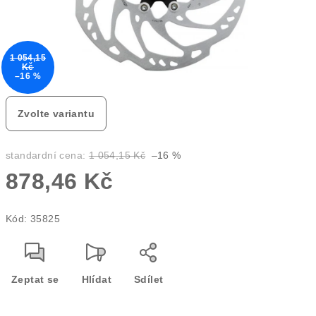
1 054,15
Kč
–16 %
Zvolte variantu
standardní cena:
1 054,15 Kč
–16 %
878,46 Kč
Měrná
Kód:
35825
cena:
Zeptat se
Hlídat
Sdílet