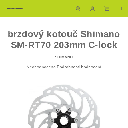
Přejít
na
obsah
Nákupn
Hledat
Přihlášení
brzdový kotouč Shimano
košík
SM-RT70 203mm C-lock
SHIMANO
Průměrné
Neohodnoceno
Podrobnosti hodnocení
hodnocení
produktu
je
0,0
z
5
hvězdiček.