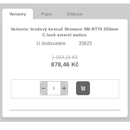
Varianty
Popis
Diskuze
Varianta: brzdový kotouč Shimano SM-RT70 203mm
C-lock externí matice
U dodavatele
35825
1 054,15 Kč
878,46 Kč
−
+
Do
košíku