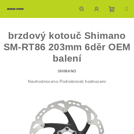
Přejít
na
obsah
Nákupn
Hledat
Přihlášení
brzdový kotouč Shimano
košík
SM-RT86 203mm 6děr OEM
balení
SHIMANO
Průměrné
Neohodnoceno
Podrobnosti hodnocení
hodnocení
produktu
je
0,0
z
5
hvězdiček.