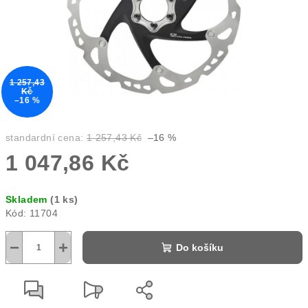
1 257,43
Kč
–16 %
standardní cena:
1 257,43 Kč
–16 %
1 047,86 Kč
Měrná
Skladem
(1 ks)
cena:
Kód:
11704
−
+
Do košíku