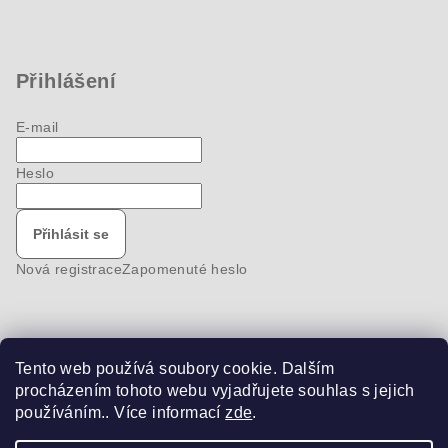
Přihlášení
E-mail
Heslo
Přihlásit se
Nová registrace
Zapomenuté heslo
Tento web používá soubory cookie. Dalším
Nákupní košík
procházením tohoto webu vyjadřujete souhlas s jejich
používáním.. Více informací
zde
.
0
ks /
0 Kč