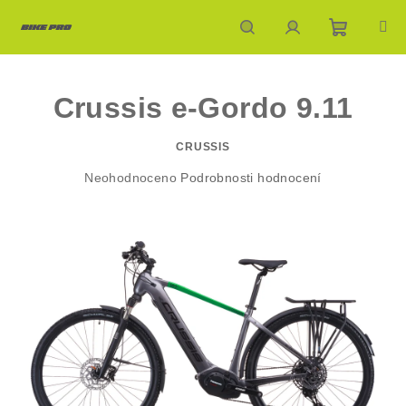
Přejít
na
obsah
Nákupn
Hledat
Přihlášení
Crussis e-Gordo 9.11
košík
CRUSSIS
Průměrné
Neohodnoceno
Podrobnosti hodnocení
hodnocení
produktu
je
0,0
z
5
hvězdiček.