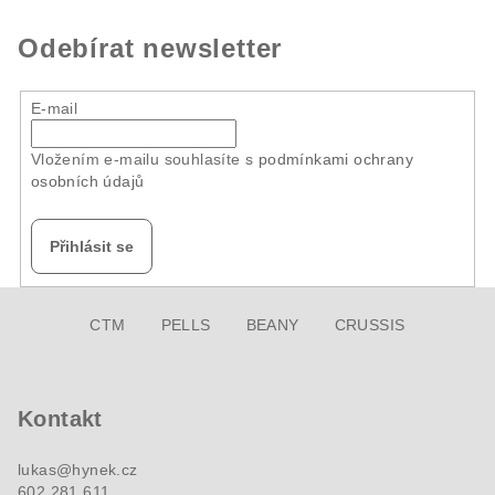
Odebírat newsletter
E-mail
Vložením e-mailu souhlasíte s
podmínkami ochrany
osobních údajů
Přihlásit se
Z
CTM
PELLS
BEANY
CRUSSIS
á
p
a
Kontakt
t
í
lukas
@
hynek.cz
602 281 611