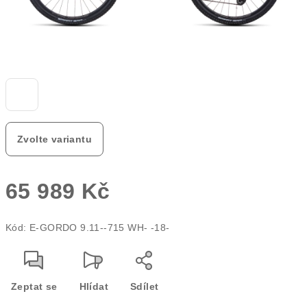
Zvolte variantu
65 989 Kč
Měrná
Kód:
E-GORDO 9.11--715 WH- -18-
cena:
Zeptat se
Hlídat
Sdílet