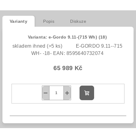
Varianty
Popis
Diskuze
Varianta: e-Gordo 9.11-(715 Wh) (18)
skladem ihned
(>5 ks)
E-GORDO 9.11--715
WH- -18-
EAN:
8595640732074
65 989 Kč
−
+
Do
košíku