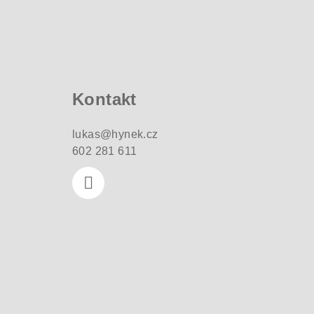
Z
á
p
a
Kontakt
t
lukas
@
hynek.cz
í
602 281 611