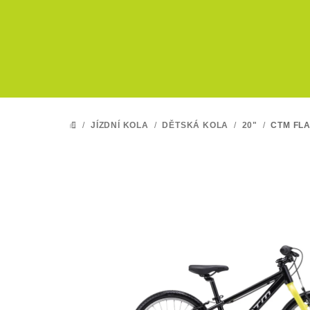
Přejít
na
obsah
/
JÍZDNÍ KOLA
/
DĚTSKÁ KOLA
/
20"
/
CTM FL
DOMŮ