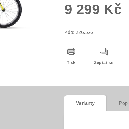
9 299 Kč
5
hvězdiček.
Měrná
cena:
Kód:
226.526
Tisk
Zeptat se
Varianty
Popi