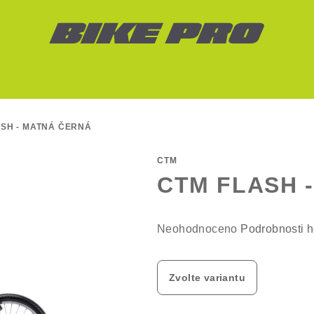
ASH - MATNÁ ČERNÁ
CTM
CTM FLASH -
Průměrné
Neohodnoceno
Podrobnosti 
hodnocení
produktu
Zvolte variantu
je
0,0
z