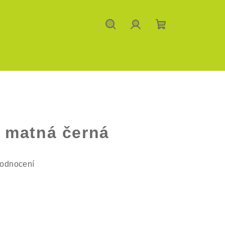
Hledat
Přihlášení
Nákupní
košík
 matná černá
hodnocení