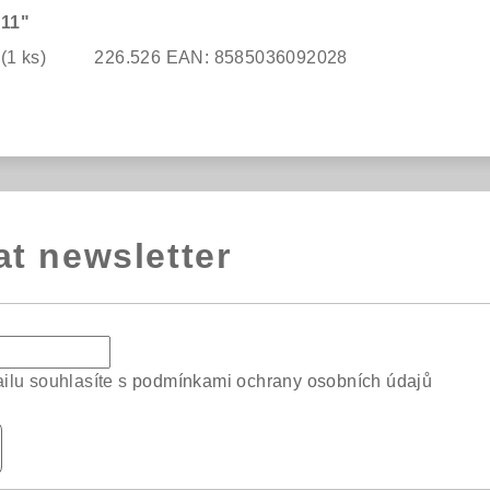
 11"
ů
(1 ks)
226.526
EAN:
8585036092028
at newsletter
ilu souhlasíte s
podmínkami ochrany osobních údajů