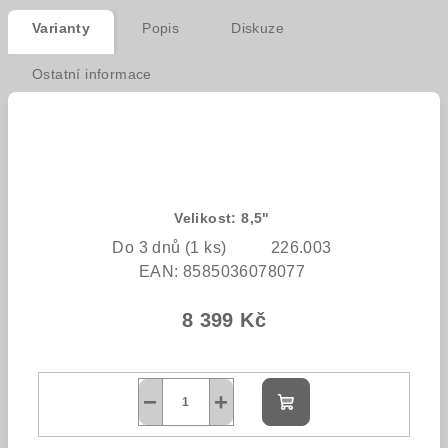
Varianty
Popis
Diskuze
Ostatní informace
Velikost: 8,5"
Do 3 dnů
(1 ks)
226.003
EAN:
8585036078077
8 399 Kč
−
+
Do
košíku