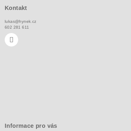
a
Kontakt
t
í
lukas
@
hynek.cz
602 281 611
Informace pro vás