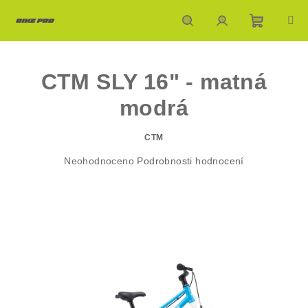
Přejít
na
obsah
Nákupn
Hledat
Přihlášení
CTM SLY 16" - matná
košík
modrá
CTM
Průměrné
Neohodnoceno
Podrobnosti hodnocení
hodnocení
produktu
je
0,0
z
5
hvězdiček.