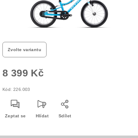
Zvolte variantu
8 399 Kč
Měrná
Kód:
226.003
cena:
Zeptat se
Hlídat
Sdílet