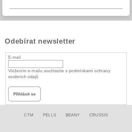
Odebírat newsletter
E-mail
Vložením e-mailu souhlasíte s
podmínkami ochrany
osobních údajů
Přihlásit se
Z
CTM
PELLS
BEANY
CRUSSIS
á
p