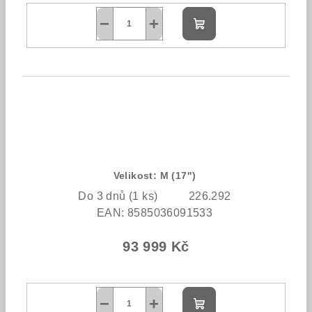
−
+
Do
košíku
Velikost: M (17")
Do 3 dnů
(1 ks)
226.292
EAN:
8585036091533
93 999 Kč
−
+
Do