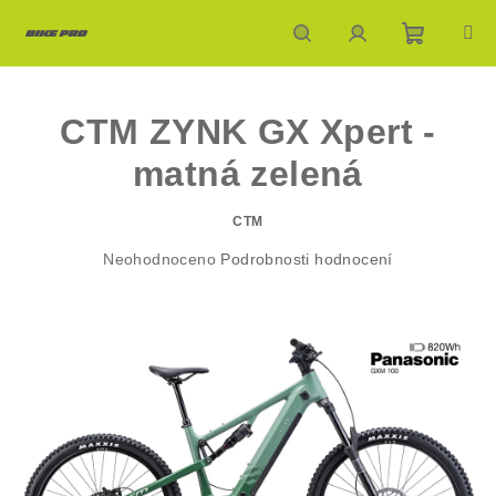
Přejít
na
obsah
Nákupn
Hledat
Přihlášení
CTM ZYNK GX Xpert -
košík
matná zelená
CTM
Průměrné
Neohodnoceno
Podrobnosti hodnocení
hodnocení
produktu
je
0,0
z
5
hvězdiček.