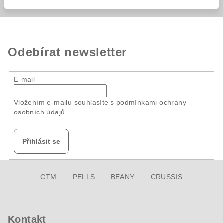
Odebírat newsletter
E-mail
Vložením e-mailu souhlasíte s
podmínkami ochrany
osobních údajů
Přihlásit se
Z
CTM
PELLS
BEANY
CRUSSIS
á
p
a
Kontakt
t