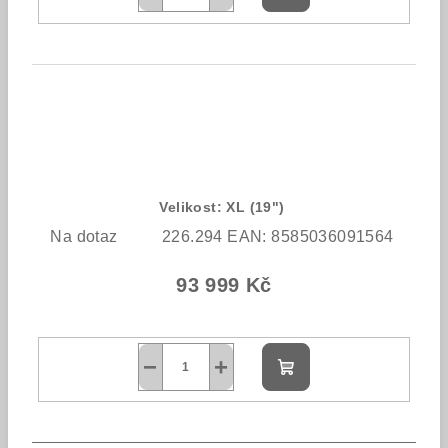
košíku
Velikost: XL (19")
Na dotaz
226.294
EAN:
8585036091564
93 999 Kč
−
+
Do
košíku