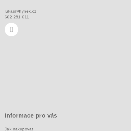
í
lukas
@
hynek.cz
602 281 611
Informace pro vás
Jak nakupovat