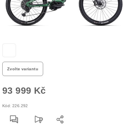
Zvolte variantu
93 999 Kč
Měrná
Kód:
226.292
cena: