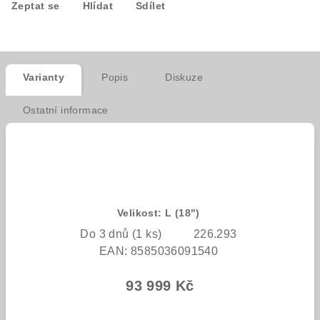
Zeptat se
Hlídat
Sdílet
Varianty
Popis
Diskuze
Ostatní informace
Velikost: L (18")
Do 3 dnů
(1 ks)
226.293
EAN:
8585036091540
93 999 Kč