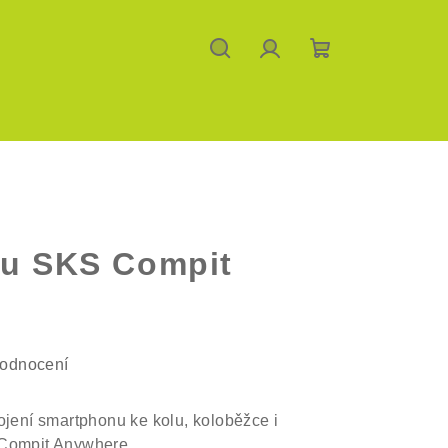
Hledat
Přihlášení
Nákupní
košík
nu SKS Compit
hodnocení
ojení smartphonu ke kolu, koloběžce i
 Compit Anywhere.