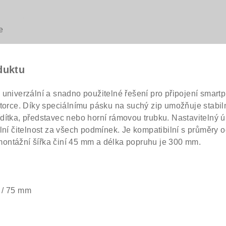
e
duktu
verzální a snadno použitelné řešení pro připojení smart
torce. Díky speciálnímu pásku na suchý zip umožňuje stabil
dítka, představec nebo horní rámovou trubku. Nastavitelný ú
lní čitelnost za všech podmínek. Je kompatibilní s průměry 
ntážní šířka činí 45 mm a délka popruhu je 300 mm.
 / 75 mm