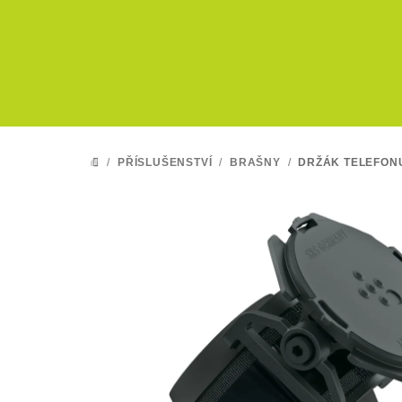
Přejít
na
obsah
/
PŘÍSLUŠENSTVÍ
/
BRAŠNY
/
DRŽÁK TELEFON
DOMŮ