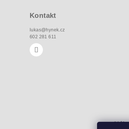
p
a
Kontakt
t
lukas
@
hynek.cz
í
602 281 611
Náku