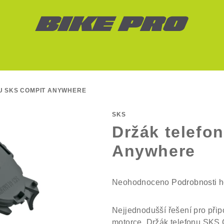
U SKS COMPIT ANYWHERE
SKS
Držák telefo
Anywhere
Průměrné
Neohodnoceno
Podrobnosti 
hodnocení
produktu
Nejjednodušší řešení pro přip
je
motorce. Držák telefonu SKS