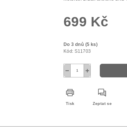
0,0
z
699 Kč
5
hvězdiček.
Měrná
cena:
Do 3 dnů
(5 ks)
Kód:
S11703
−
+
Tisk
Zeptat se