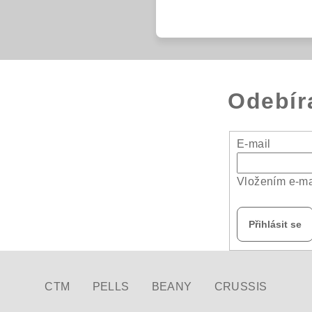
Odebír
E-mail
Vložením e-ma
Přihlásit se
CTM
PELLS
BEANY
CRUSSIS