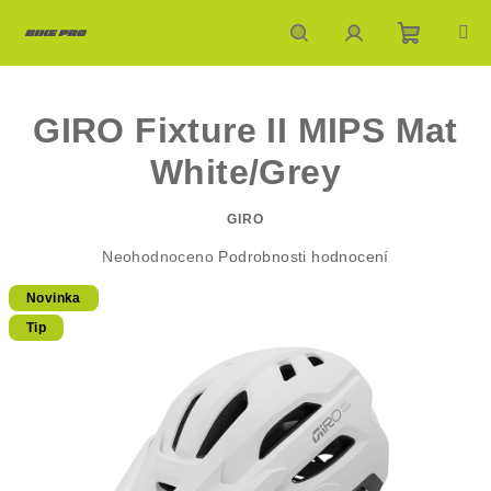
Přejít
na
obsah
Nákupn
Hledat
Přihlášení
GIRO Fixture II MIPS Mat
košík
White/Grey
GIRO
Průměrné
Neohodnoceno
Podrobnosti hodnocení
hodnocení
Novinka
produktu
je
Tip
0,0
z
5
hvězdiček.