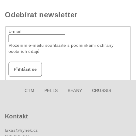
Odebírat newsletter
E-mail
Vložením e-mailu souhlasíte s
podmínkami ochrany
osobních údajů
Přihlásit se
Z
CTM
PELLS
BEANY
CRUSSIS
á
p
a
Kontakt
t
í
lukas
@
hynek.cz