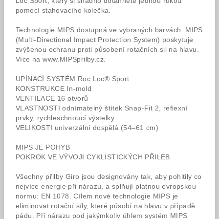
Loc Sport, který si snadno dotáhnete jednou rukou
pomocí stahovacího kolečka.
Technologie MIPS dostupná ve vybraných barvách. MIPS
(Multi-Directional Impact Protection System) poskytuje
zvýšenou ochranu proti působení rotačních sil na hlavu.
Více na www.MIPSprilby.cz.
UPÍNACÍ SYSTÉM Roc Loc® Sport
KONSTRUKCE In-mold
VENTILACE 16 otvorů
VLASTNOSTI odnímatelný štítek Snap-Fit 2, reflexní
prvky, rychleschnoucí výstelky
VELIKOSTI univerzální dospělá (54–61 cm)
MIPS JE POHYB
POKROK VE VÝVOJI CYKLISTICKÝCH PŘILEB
Všechny přilby Giro jsou designovány tak, aby pohltily co
nejvíce energie při nárazu, a splňují platnou evropskou
normu: EN 1078. Cílem nové technologie MIPS je
eliminovat rotační síly, které působí na hlavu v případě
pádu. Při nárazu pod jakýmkoliv úhlem systém MIPS