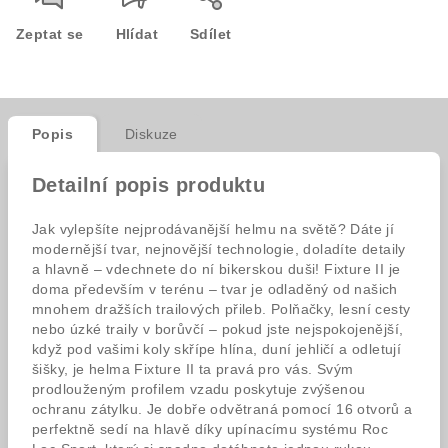
Zeptat se
Hlídat
Sdílet
Popis
Diskuze
Detailní popis produktu
Jak vylepšíte nejprodávanější helmu na světě? Dáte jí
modernější tvar, nejnovější technologie, doladíte detaily
a hlavně – vdechnete do ní bikerskou duši! Fixture II je
doma především v terénu – tvar je odladěný od našich
mnohem dražších trailových přileb. Polňačky, lesní cesty
nebo úzké traily v borůvčí – pokud jste nejspokojenější,
když pod vašimi koly skřípe hlína, duní jehličí a odletují
šišky, je helma Fixture II ta pravá pro vás. Svým
prodlouženým profilem vzadu poskytuje zvýšenou
ochranu zátylku. Je dobře odvětraná pomocí 16 otvorů a
perfektně sedí na hlavě díky upínacímu systému Roc