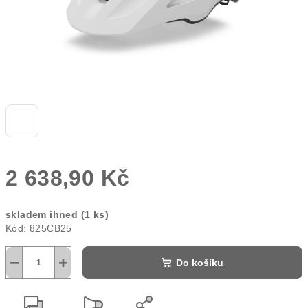
2 638,90 Kč
Měrná
skladem ihned
(1 ks)
cena:
Kód:
825CB25
−
+
Do košíku