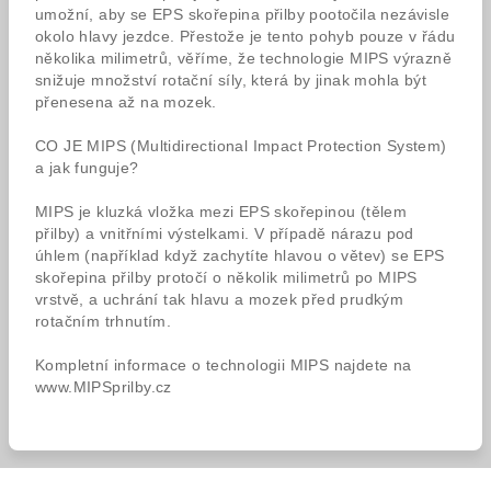
umožní, aby se EPS skořepina přilby pootočila nezávisle
okolo hlavy jezdce. Přestože je tento pohyb pouze v řádu
několika milimetrů, věříme, že technologie MIPS výrazně
snižuje množství rotační síly, která by jinak mohla být
přenesena až na mozek.
CO JE MIPS (Multidirectional Impact Protection System)
a jak funguje?
MIPS je kluzká vložka mezi EPS skořepinou (tělem
přilby) a vnitřními výstelkami. V případě nárazu pod
úhlem (například když zachytíte hlavou o větev) se EPS
skořepina přilby protočí o několik milimetrů po MIPS
vrstvě, a uchrání tak hlavu a mozek před prudkým
rotačním trhnutím.
Kompletní informace o technologii MIPS najdete na
www.MIPSprilby.cz