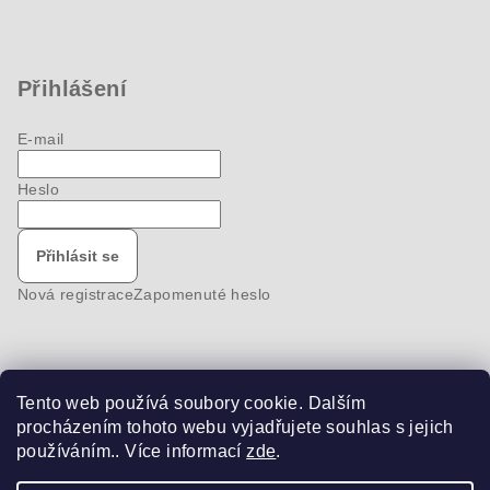
Přihlášení
E-mail
Heslo
Přihlásit se
Nová registrace
Zapomenuté heslo
Tento web používá soubory cookie. Dalším
Nákupní košík
procházením tohoto webu vyjadřujete souhlas s jejich
používáním.. Více informací
zde
.
0
ks /
0 Kč