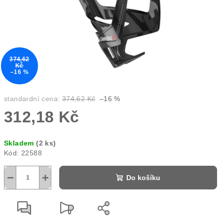
374,62
Kč
–16 %
standardní cena:
374,62 Kč
–16 %
312,18 Kč
Měrná
Skladem
(2 ks)
cena:
Kód:
22588
−
+
Do košíku