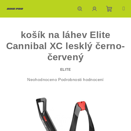
Přejít
na
obsah
Nákupn
Hledat
Přihlášení
košík na láhev Elite
košík
Cannibal XC lesklý černo-
červený
ELITE
Průměrné
Neohodnoceno
Podrobnosti hodnocení
hodnocení
produktu
je
0,0
z
5
hvězdiček.