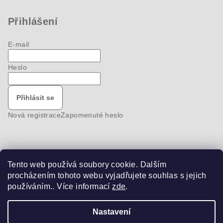
Přihlášení
E-mail
Heslo
Přihlásit se
Nová registrace
Zapomenuté heslo
Tento web používá soubory cookie. Dalším
Nákupní košík
procházením tohoto webu vyjadřujete souhlas s jejich
používáním.. Více informací
zde
.
0
ks /
0 Kč
Nastavení