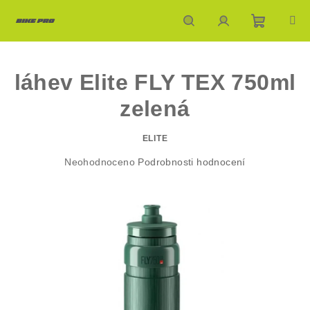
Přejít
na
obsah
Nákupn
Hledat
Přihlášení
láhev Elite FLY TEX 750ml
košík
zelená
ELITE
Průměrné
Neohodnoceno
Podrobnosti hodnocení
hodnocení
produktu
je
0,0
z
5
hvězdiček.