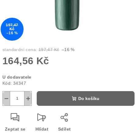
197,47
Kč
–16 %
standardní cena:
197,47 Kč
–16 %
164,56 Kč
Měrná
U dodavatele
cena:
Kód:
34347
−
+
Do košíku
Zeptat se
Hlídat
Sdílet