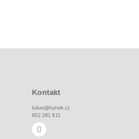
Z
á
p
a
Kontakt
t
lukas
@
hynek.cz
í
602 281 611