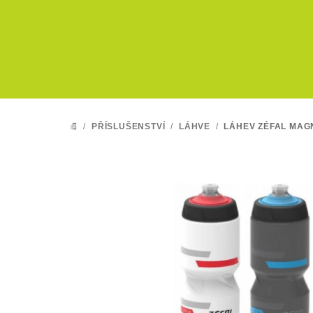
Přejít
na
obsah
/
PŘÍSLUŠENSTVÍ
/
LÁHVE
/
LÁHEV ZÉFAL MAG
DOMŮ