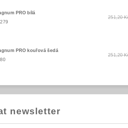
Magnum PRO bílá
251,20 K
9279
 Magnum PRO kouřová šedá
251,20 K
280
at newsletter