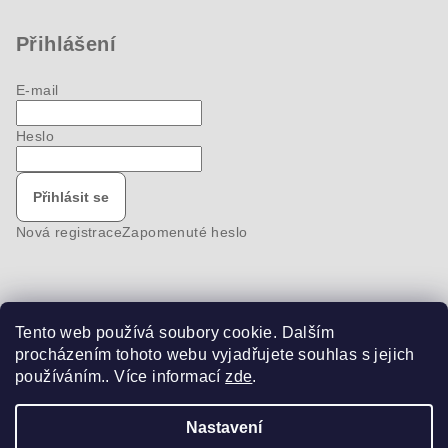
Přihlášení
E-mail
Heslo
Přihlásit se
Nová registrace
Zapomenuté heslo
Tento web používá soubory cookie. Dalším
Nákupní košík
procházením tohoto webu vyjadřujete souhlas s jejich
používáním.. Více informací
zde
.
0
ks /
0 Kč
Nastavení