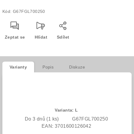
Měrná
Kód:
G67FGL700250
cena:
Zeptat se
Hlídat
Sdílet
Varianty
Popis
Diskuze
Varianta: L
Do 3 dnů
(1 ks)
G67FGL700250
EAN:
3701600126042