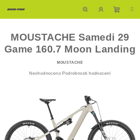
Přejít
na
obsah
Nákupn
Hledat
Přihlášení
MOUSTACHE Samedi 29
košík
Game 160.7 Moon Landing
MOUSTACHE
Průměrné
Neohodnoceno
Podrobnosti hodnocení
hodnocení
produktu
je
0,0
z
5
hvězdiček.