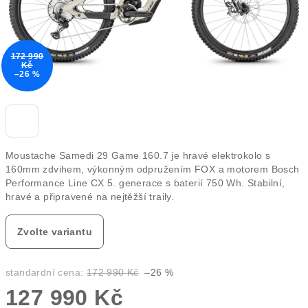
172 990
Kč
–26 %
Moustache Samedi 29 Game 160.7 je hravé elektrokolo s
160mm zdvihem, výkonným odpružením FOX a motorem Bosch
Performance Line CX 5. generace s baterií 750 Wh. Stabilní,
hravé a připravené na nejtěžší traily.
Zvolte variantu
standardní cena:
172 990 Kč
–26 %
127 990 Kč