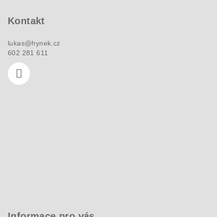
a
Kontakt
t
í
lukas
@
hynek.cz
602 281 611
Informace pro vás