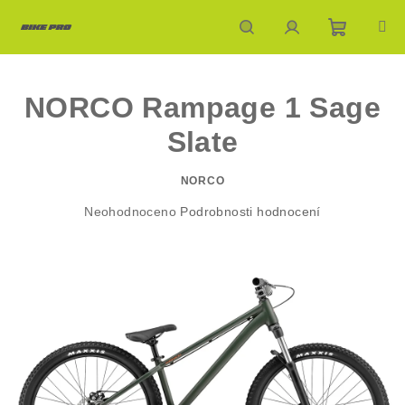
Přejít
na
obsah
Nákupn
Hledat
Přihlášení
NORCO Rampage 1 Sage
košík
Slate
NORCO
Průměrné
Neohodnoceno
Podrobnosti hodnocení
hodnocení
produktu
je
0,0
z
5
hvězdiček.