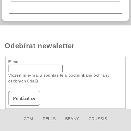
Odebírat newsletter
E-mail
Vložením e-mailu souhlasíte s
podmínkami ochrany
osobních údajů
Přihlásit se
Z
CTM
PELLS
BEANY
CRUSSIS
á
p