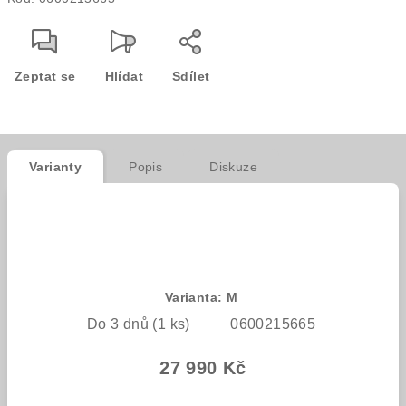
cena:
Zeptat se
Hlídat
Sdílet
Varianty
Popis
Diskuze
Varianta: M
Do 3 dnů
(1 ks)
0600215665
27 990 Kč