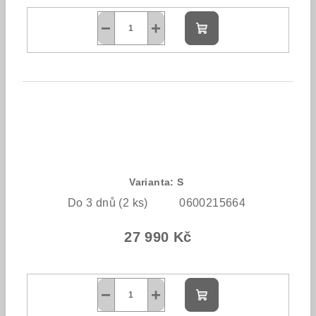
−
+
Do
košíku
Varianta: S
Do 3 dnů
(2 ks)
0600215664
27 990 Kč
−
+
Do
košíku