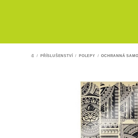
Přejít
na
obsah
/
PŘÍSLUŠENSTVÍ
/
POLEPY
/
OCHRANNÁ SAMOL
DOMŮ