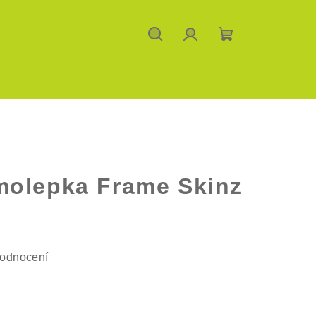
Hledat
Přihlášení
Nákupní
košík
molepka Frame Skinz
hodnocení