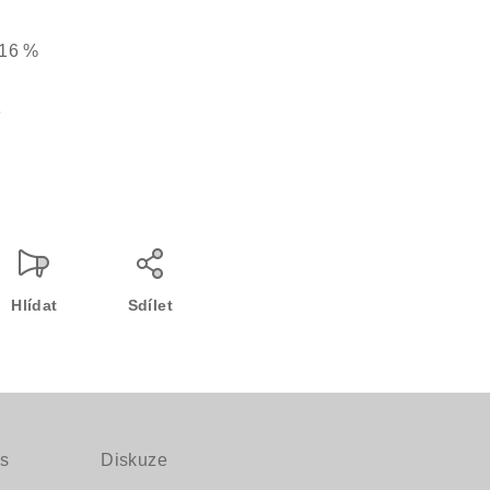
16 %
č
Hlídat
Sdílet
s
Diskuze