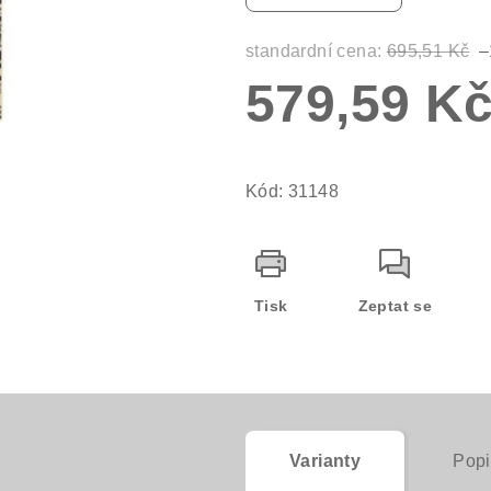
0,0
z
standardní cena:
695,51 Kč
–
5
579,59 K
hvězdiček.
Měrná
cena:
Kód:
31148
Tisk
Zeptat se
Varianty
Popi