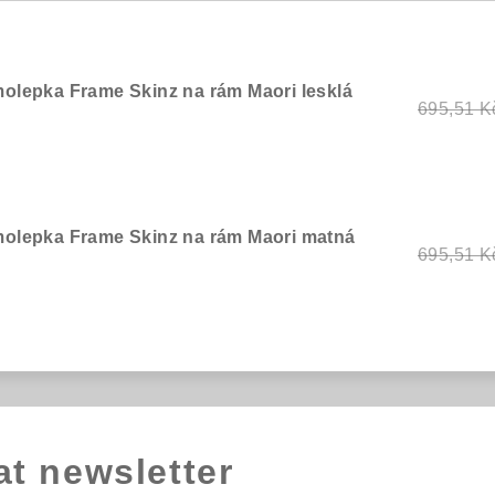
molepka Frame Skinz na rám Maori lesklá
695,51 K
molepka Frame Skinz na rám Maori matná
695,51 K
at newsletter