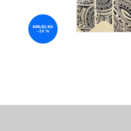
695,51 Kč
–16 %