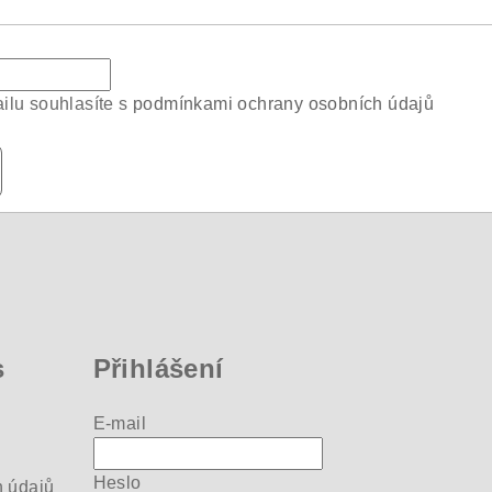
ilu souhlasíte s
podmínkami ochrany osobních údajů
s
Přihlášení
E-mail
Heslo
 údajů