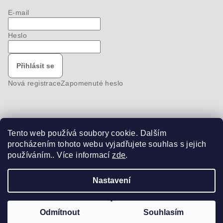
E-mail
Heslo
Přihlásit se
Nová registrace
Zapomenuté heslo
Tento web používá soubory cookie. Dalším
Nákupní košík
procházením tohoto webu vyjadřujete souhlas s jejich
používáním.. Více informací
zde
.
0
ks /
0 Kč
Nastavení
Copyright 2026
bike-pro
. Všechna práva vyhrazena.
Odmítnout
Souhlasím