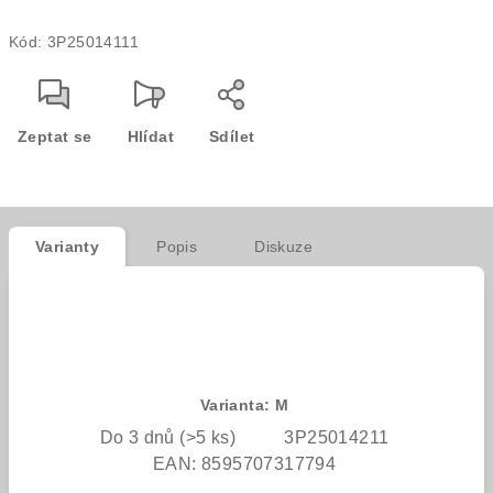
Měrná
Kód:
3P25014111
cena:
Zeptat se
Hlídat
Sdílet
Varianty
Popis
Diskuze
Varianta: M
Do 3 dnů
(>5 ks)
3P25014211
EAN:
8595707317794