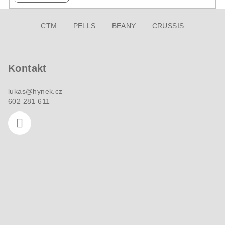
Z
CTM
PELLS
BEANY
CRUSSIS
á
p
a
Kontakt
t
í
lukas
@
hynek.cz
602 281 611