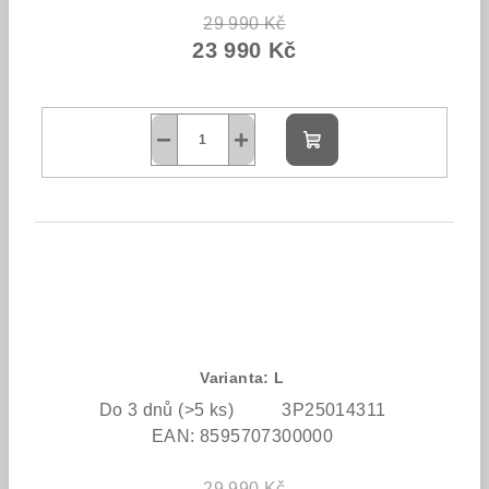
29 990 Kč
23 990 Kč
−
+
Do
košíku
Varianta: L
Do 3 dnů
(>5 ks)
3P25014311
EAN:
8595707300000
29 990 Kč