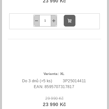
23 990 Kč
−
+
Do
košíku
Varianta: XL
Do 3 dnů
(>5 ks)
3P25014411
EAN:
8595707317817
29 990 Kč
23 990 Kč