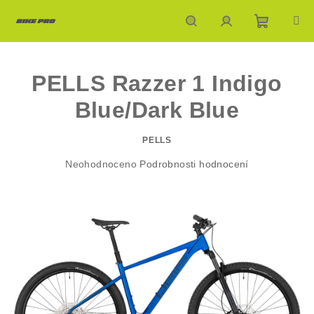
Přejít
na
obsah
Nákupn
Hledat
Přihlášení
PELLS Razzer 1 Indigo
košík
Blue/Dark Blue
PELLS
Průměrné
Neohodnoceno
Podrobnosti hodnocení
hodnocení
produktu
je
0,0
z
5
hvězdiček.