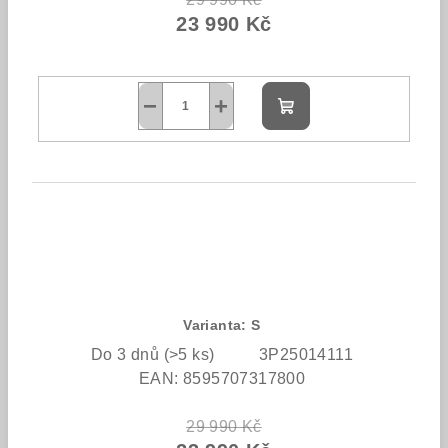
23 990 Kč
−
+
Do
košíku
Varianta: S
Do 3 dnů
(>5 ks)
3P25014111
EAN:
8595707317800
29 990 Kč