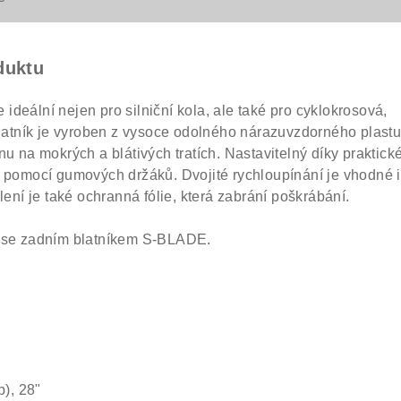
duktu
deální nejen pro silniční kola, ale také pro cyklokrosová,
Blatník je vyroben z vysoce odolného nárazuvzdorného plastu
nu na mokrých a blátivých tratích. Nastavitelný díky praktic
í pomocí gumových držáků. Dvojité rychloupínání je vhodné i
lení je také ochranná fólie, která zabrání poškrábání.
i se zadním blatníkem S-BLADE.
b), 28"