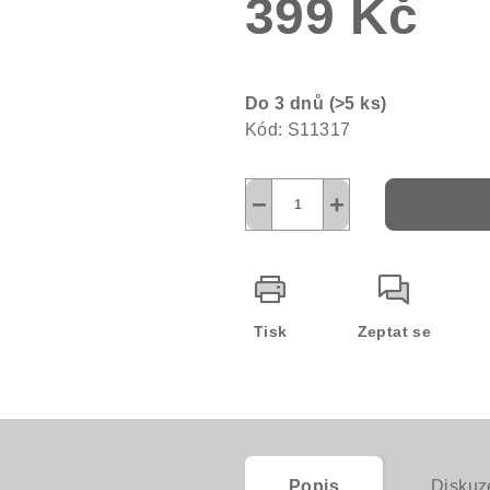
399 Kč
5
hvězdiček.
Měrná
cena:
Do 3 dnů
(>5 ks)
Kód:
S11317
−
+
Tisk
Zeptat se
Popis
Diskuz