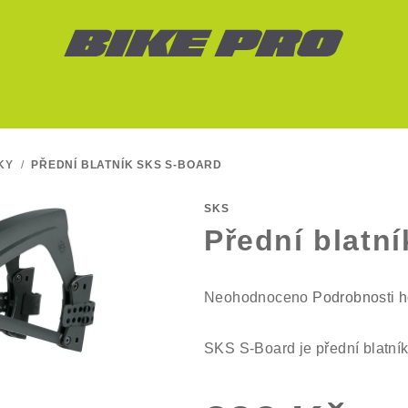
KY
/
PŘEDNÍ BLATNÍK SKS S-BOARD
SKS
Přední blatn
Průměrné
Neohodnoceno
Podrobnosti 
hodnocení
produktu
SKS S-Board je přední blatník 
je
0,0
z