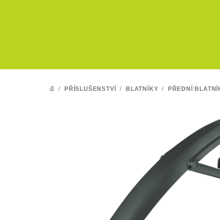
Přejít
na
obsah
/
PŘÍSLUŠENSTVÍ
/
BLATNÍKY
/
PŘEDNÍ BLATNÍ
DOMŮ