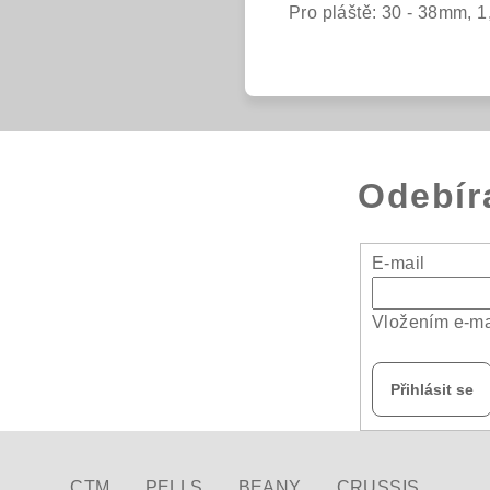
Pro pláště: 30 - 38mm, 1,
Odebír
E-mail
Vložením e-ma
Přihlásit se
CTM
PELLS
BEANY
CRUSSIS