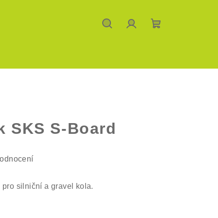
Hledat
Přihlášení
Nákupní
košík
ík SKS S-Board
hodnocení
pro silniční a gravel kola.