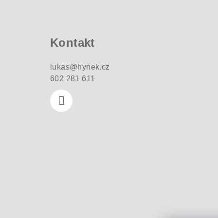
á
p
a
Kontakt
t
lukas
@
hynek.cz
í
602 281 611