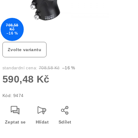
708,58
Kč
–16 %
Zvolte variantu
standardní cena:
708,58 Kč
–16 %
590,48 Kč
Měrná
Kód:
9474
cena:
Zeptat se
Hlídat
Sdílet