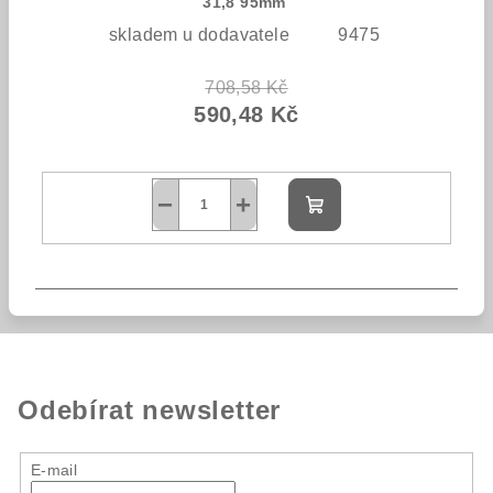
31,8 95mm
skladem u dodavatele
9475
708,58 Kč
590,48 Kč
−
+
Do
košíku
Odebírat newsletter
E-mail