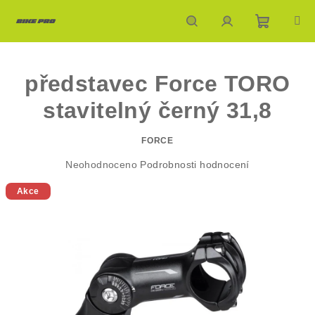
Přejít
na
obsah
Nákupn
Hledat
Přihlášení
představec Force TORO
košík
stavitelný černý 31,8
FORCE
Průměrné
Neohodnoceno
Podrobnosti hodnocení
hodnocení
Akce
produktu
je
0,0
z
5
hvězdiček.