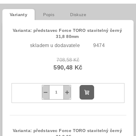
Varianty
Popis
Diskuze
Varianta: představec Force TORO stavitelný černý
31,8 80mm
skladem u dodavatele
9474
708,58 Kč
590,48 Kč
−
+
Do
košíku
Varianta: představec Force TORO stavitelný černý