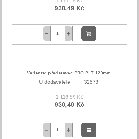
1 116,59 Kč
930,49 Kč
−
+
Do
košíku
Varianta: představec PRO PLT 120mm
U dodavatele
32578
1 116,59 Kč
930,49 Kč
−
+
Do
košíku