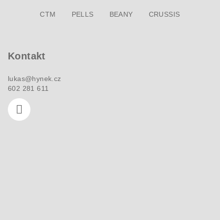
Z
CTM
PELLS
BEANY
CRUSSIS
á
p
a
Kontakt
t
í
lukas
@
hynek.cz
602 281 611