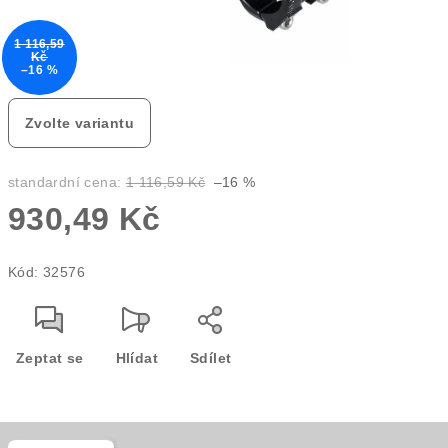
1 116,59
Kč
–16 %
Zvolte variantu
standardní cena:
1 116,59 Kč
–16 %
930,49 Kč
Měrná
Kód:
32576
cena:
Zeptat se
Hlídat
Sdílet