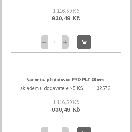
1 116,59 Kč
930,49 Kč
−
+
Do
košíku
Varianta: představec PRO PLT 60mm
skladem u dodavatele >5 KS
32572
1 116,59 Kč
930,49 Kč