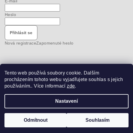
E-mail
Heslo
Přihlásit se
Nová registrace
Zapomenuté heslo
Tento web používá soubory cookie. Dalším
Nákupní košík
procházením tohoto webu vyjadřujete souhlas s jejich
používáním.. Více informací
zde
.
0
ks /
0 Kč
Nastavení
Copyright 2026
bike-pro
. Všechna práva vyhrazena.
Odmítnout
Souhlasím
Vytvořil Shoptet