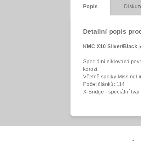
Popis
Diskuz
Detailní popis pro
KMC X10 Silver/Black
j
Speciální niklovaná povr
korozi
Včetně spojky MissingLi
Počet článků: 114
X-Bridge - speciální tva