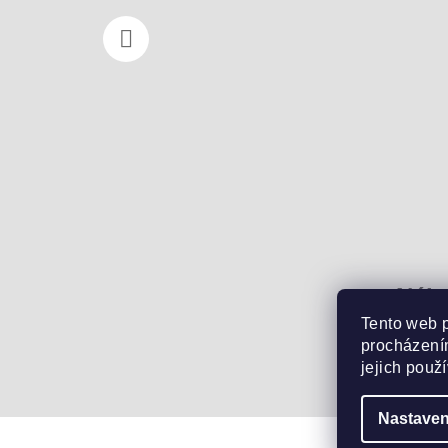
Náku
Tento web 
procházením
0
ks 
jejich použ
Nastaven