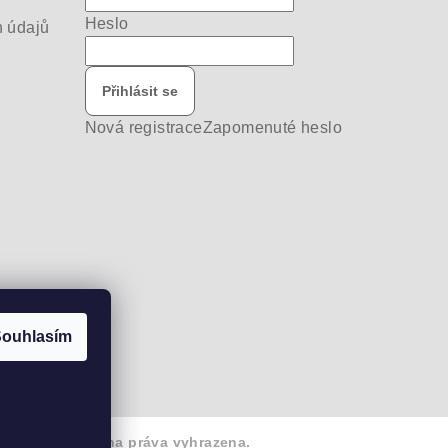
Heslo
 údajů
Přihlásit se
Nová registrace
Zapomenuté heslo
ouhlasím
bike-pro
. Všechna práva vyhrazena.