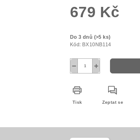
679 Kč
5
hvězdiček.
Měrná
cena:
Do 3 dnů
(>5 ks)
Kód:
BX10NB114
−
+
Tisk
Zeptat se