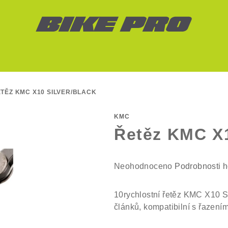
TĚZ KMC X10 SILVER/BLACK
KMC
Řetěz KMC X1
Průměrné
Neohodnoceno
Podrobnosti 
hodnocení
produktu
10rychlostní řetěz KMC X10 S
je
článků, kompatibilní s řazen
0,0
z