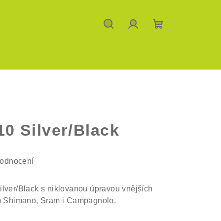
Hledat
Přihlášení
Nákupní
košík
0 Silver/Black
hodnocení
ilver/Black s niklovanou úpravou vnějších
ím Shimano, Sram i Campagnolo.