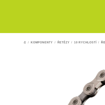
Přejít
na
obsah
/
KOMPONENTY
/
ŘETĚZY
/
10 RYCHLOSTÍ
/
ŘE
DOMŮ