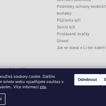
Podmínky ochrany osobních
kontakty
Půjčovna lyží
Servis lyží
Prodávané značky
Gravel
Jak se starat o Li-Ion baterii
pní košík
používá soubory cookie. Dalším
Odmítnout
S
 tohoto webu vyjadřujete souhlas s
/
0 Kč
íváním.. Více informací
zde
.
í
Copyright 2026