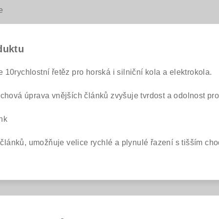
e
duktu
e 10rychlostní řetěz pro horská i silniční kola a elektrokola.
chová úprava vnějších článků zvyšuje tvrdost a odolnost pro
nk
r článků, umožňuje velice rychlé a plynulé řazení s tišším c