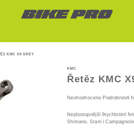
ĚZ KMC X9 GREY
KMC
Řetěz KMC X
Průměrné
Neohodnoceno
Podrobnosti 
hodnocení
produktu
Nejdostupnější 9rychlostní ře
je
Shimano, Sram i Campagnolo
0,0
z