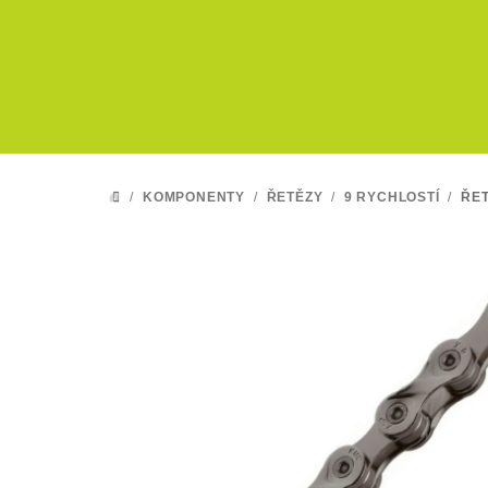
Přejít
na
obsah
/
KOMPONENTY
/
ŘETĚZY
/
9 RYCHLOSTÍ
/
ŘET
DOMŮ