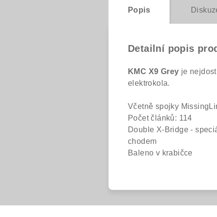
Popis
Diskuz
Detailní popis pro
KMC X9 Grey
je nejdost
elektrokola.
Včetně spojky MissingLi
Počet článků: 114
Double X-Bridge - speciá
chodem
Baleno v krabičce