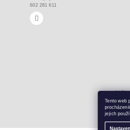
í
602 281 611
Náku
Tento web 
procházením
0
ks 
jejich použ
Nastaven