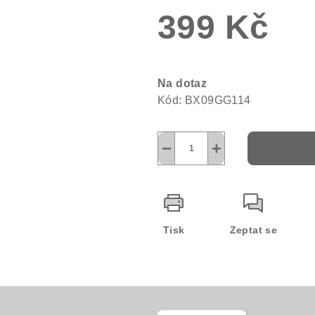
399 Kč
5
hvězdiček.
Měrná
cena:
Na dotaz
Kód:
BX09GG114
−
+
Tisk
Zeptat se