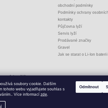
obchodní podmínky
Podmínky ochrany osobních
kontakty
Půjčovna lyží
Servis lyží
Prodávané značky
Gravel
Jak se starat o Li-Ion baterii
pní košík
používá soubory cookie. Dalším
Odmítnout
S
 tohoto webu vyjadřujete souhlas s
/
0 Kč
íváním.. Více informací
zde
.
í