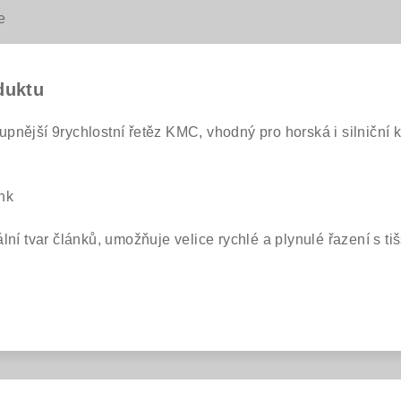
e
duktu
upnější 9rychlostní řetěz KMC, vhodný pro horská i silniční 
nk
lní tvar článků, umožňuje velice rychlé a plynulé řazení s ti