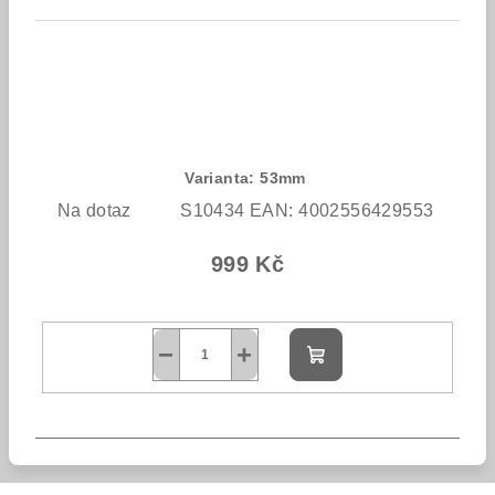
Varianta: 53mm
Na dotaz
S10434
EAN:
4002556429553
999 Kč
−
+
Do
košíku