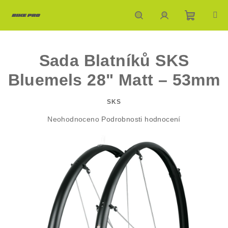
Přejít
na
obsah
Nákupn
Hledat
Přihlášení
Sada Blatníků SKS
košík
Bluemels 28" Matt – 53mm
SKS
Průměrné
Neohodnoceno
Podrobnosti hodnocení
hodnocení
produktu
je
0,0
z
5
hvězdiček.