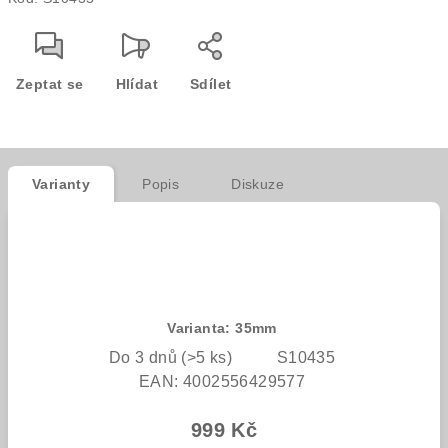
cena:
Zeptat se
Hlídat
Sdílet
Varianty
Popis
Diskuze
Varianta: 35mm
Do 3 dnů
(>5 ks)
S10435
EAN:
4002556429577
999 Kč