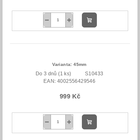
−
+
Do
košíku
Varianta: 45mm
Do 3 dnů
(1 ks)
S10433
EAN:
4002556429546
999 Kč
−
+
Do
košíku