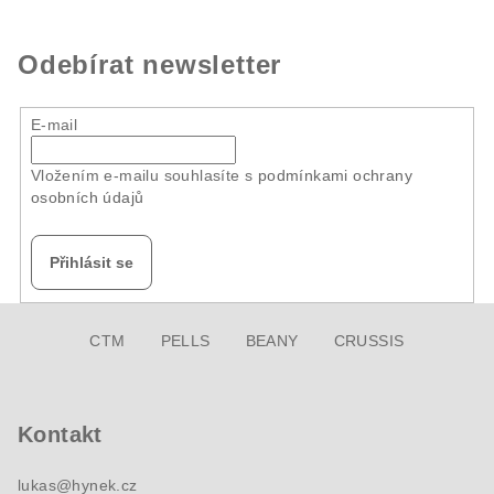
Odebírat newsletter
E-mail
Vložením e-mailu souhlasíte s
podmínkami ochrany
osobních údajů
Přihlásit se
Z
CTM
PELLS
BEANY
CRUSSIS
á
p
a
Kontakt
t
í
lukas
@
hynek.cz