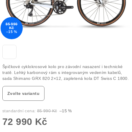
85 990
Kč
–15 %
Špičkové cyklokrosové kolo pro závodní nasazení i technické
tratě. Lehký karbonový rám s integrovaným vedením kabelů,
sada Shimano GRX 820 2×12, zapletená kola DT Swiss C 1800.
Zvolte variantu
standardní cena:
85 990 Kč
–15 %
72 990 Kč