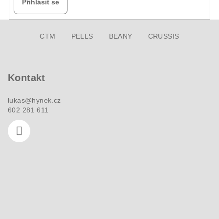
Přihlásit se
Z
CTM
PELLS
BEANY
CRUSSIS
á
p
a
Kontakt
t
í
lukas
@
hynek.cz
602 281 611