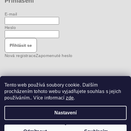
Přihlášení
E-mail
Heslo
Přihlásit se
Nová registrace
Zapomenuté heslo
Tento web používá soubory cookie. Dalším
Nákupní košík
procházením tohoto webu vyjadřujete souhlas s jejich
používáním.. Více informací
zde
.
0
ks /
0 Kč
Nastavení
Copyright 2026
bike-pro
. Všechna práva vyhrazena.