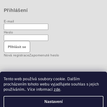
Přihlášení
E-mail
Heslo
Přihlásit se
Nová registrace
Zapomenuté heslo
Tento web používá soubory cookie. Dalším
Nákupní košík
procházením tohoto webu vyjadřujete souhlas s jejich
používáním.. Více informací
zde
.
0
ks /
0 Kč
Nastavení