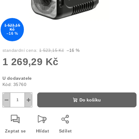
1 523,15
Kč
–16 %
standardní cena:
1 523,15 Kč
–16 %
1 269,29 Kč
Měrná
U dodavatele
cena:
Kód:
35760
−
+
Do košíku
Zeptat se
Hlídat
Sdílet