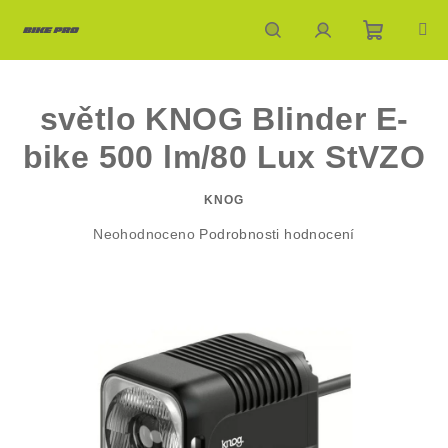
Přejít
na
obsah
Nákupn
Hledat
Přihlášení
světlo KNOG Blinder E-
košík
bike 500 lm/80 Lux StVZO
KNOG
Průměrné
Neohodnoceno
Podrobnosti hodnocení
hodnocení
produktu
je
0,0
z
5
hvězdiček.