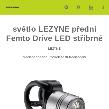
Přejít
na
obsah
Nákupn
Hledat
Přihlášení
světlo LEZYNE přední
košík
Femto Drive LED stříbrné
LEZYNE
Průměrné
Neohodnoceno
Podrobnosti hodnocení
hodnocení
produktu
je
0,0
z
5
hvězdiček.