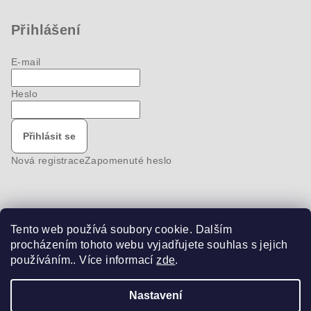
Přihlášení
E-mail
Heslo
Přihlásit se
Nová registrace
Zapomenuté heslo
Tento web používá soubory cookie. Dalším
Nákupní košík
procházením tohoto webu vyjadřujete souhlas s jejich
používáním.. Více informací
zde
.
0
ks /
0 Kč
Nastavení