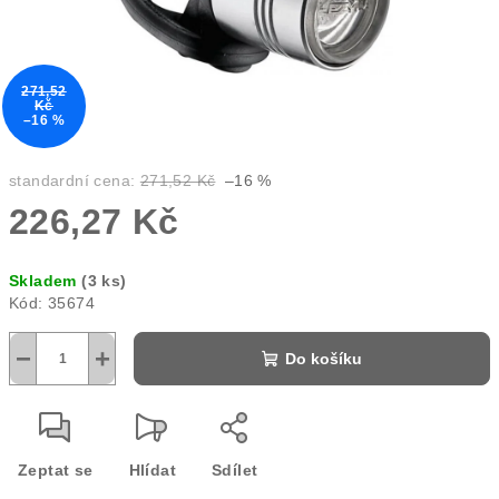
271,52
Kč
–16 %
standardní cena:
271,52 Kč
–16 %
226,27 Kč
Měrná
Skladem
(3 ks)
cena:
Kód:
35674
−
+
Do košíku
Zeptat se
Hlídat
Sdílet